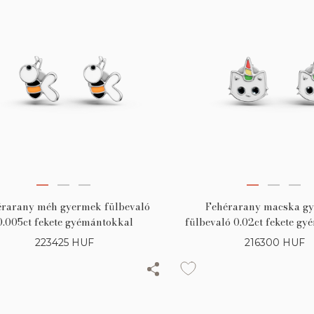
érarany méh gyermek fülbevaló
Fehérarany macska g
0.005ct fekete gyémántokkal
fülbevaló 0.02ct fekete g
223425
HUF
216300
HUF