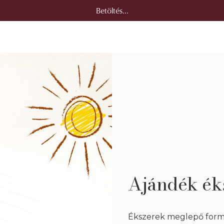
Betöltés...
Ajándék ék
Ékszerek meglepő formák