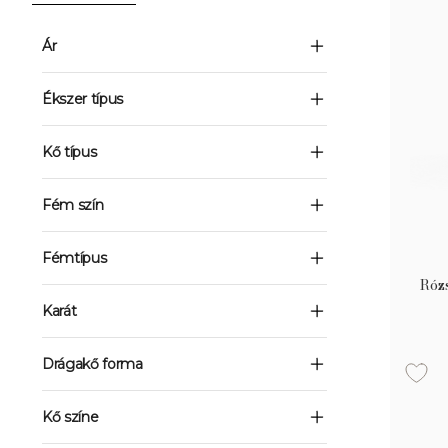
Ár
Ékszer típus
Kő típus
Fém szín
Fémtípus
Róz
Karát
Drágakő forma
Kő színe