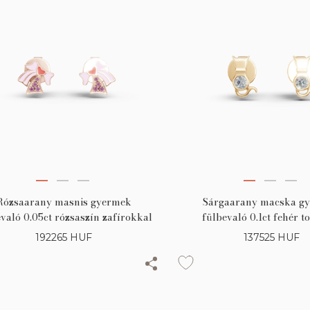
Rózsaarany masnis gyermek
Sárgaarany macska g
való 0.05ct rózsaszín zafírokkal
fülbevaló 0.1ct fehér t
192265
HUF
137525
HUF