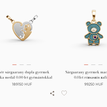
hér-sárgaarany dupla gyermek
Sárgaarany gyermek mac
ka medál 0.004ct gyémántokkal
0.01ct rózsaszín zaf
189150
HUF
99250
HUF