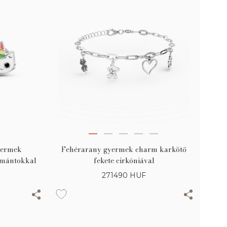
yermek
Fehérarany gyermek charm karkötő
yémántokkal
fekete cirkóniával
271490
HUF