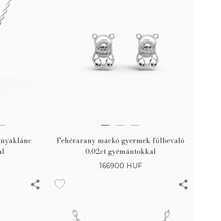
 nyaklánc
Fehérarany mackó gyermek fülbevaló
al
0.02ct gyémántokkal
166900
HUF