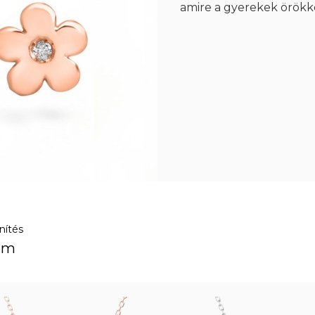
amire a gyerekek örökk
nítés
lem