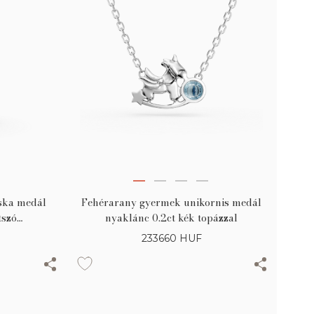
Fehérarany gyermek unikornis medál
ska medál
nyaklánc 0.2ct kék topázzal
tszó
233660
HUF