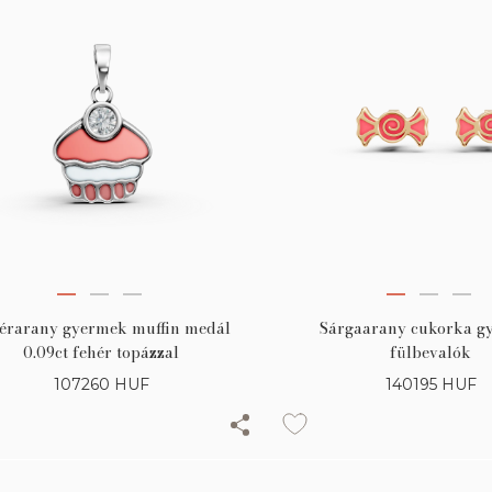
Sárgaarany cukorka g
érarany gyermek muffin medál
fülbevalók
0.09ct fehér topázzal
140195
HUF
107260
HUF