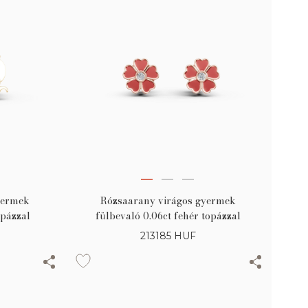
yermek
Rózsaarany virágos gyermek
opázzal
fülbevaló 0.06ct fehér topázzal
213185
HUF