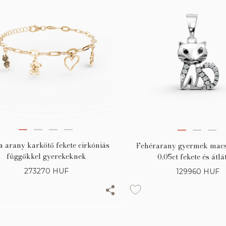
a arany karkötő fekete cirkóniás
Fehérarany gyermek mac
függőkkel gyerekeknek
0.05ct fekete és átlá
gyémántokkal
273270
HUF
129960
HUF