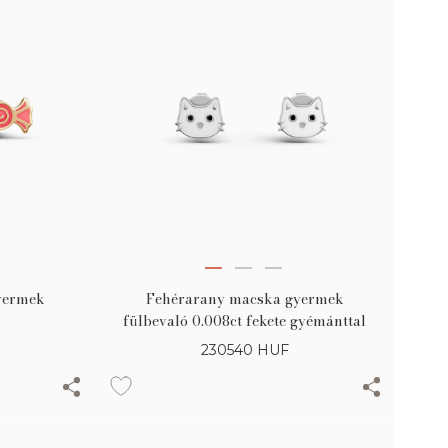
yermek
Fehérarany macska gyermek
fülbevaló 0.008ct fekete gyémánttal
230540
HUF