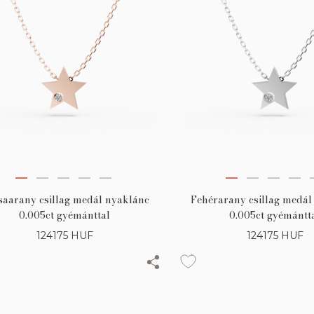
saarany csillag medál nyaklánc
Fehérarany csillag medál
0.005ct gyémánttal
0.005ct gyémántt
124175
HUF
124175
HUF