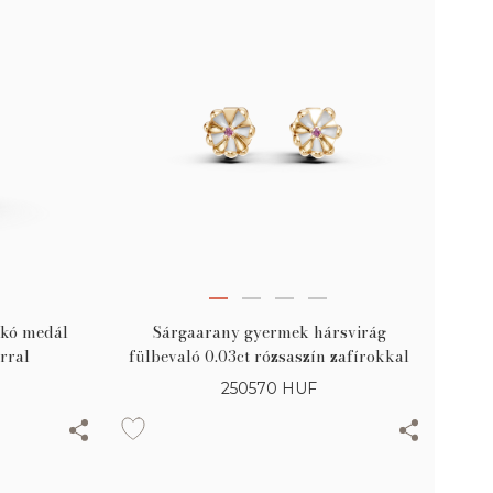
kó medál
Sárgaarany gyermek hársvirág
írral
fülbevaló 0.03ct rózsaszín zafírokkal
250570
HUF