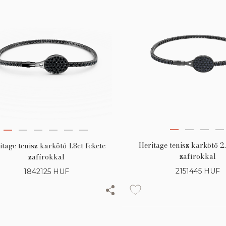
Heritage tenisz karkötő 2.
itage tenisz karkötő 1.8ct fekete
zafírokkal
zafírokkal
2151445
HUF
1842125
HUF