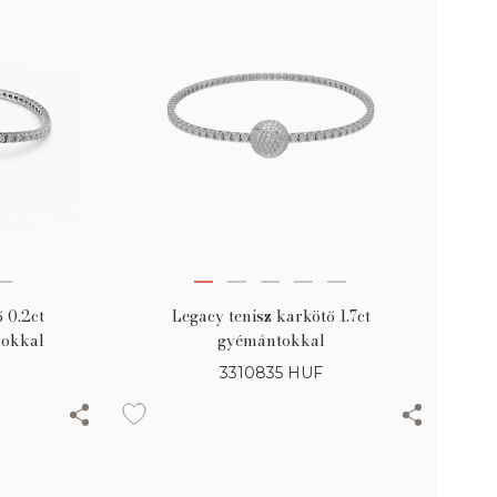
 0.2ct
Legacy tenisz karkötő 1.7ct
rokkal
gyémántokkal
3310835
HUF