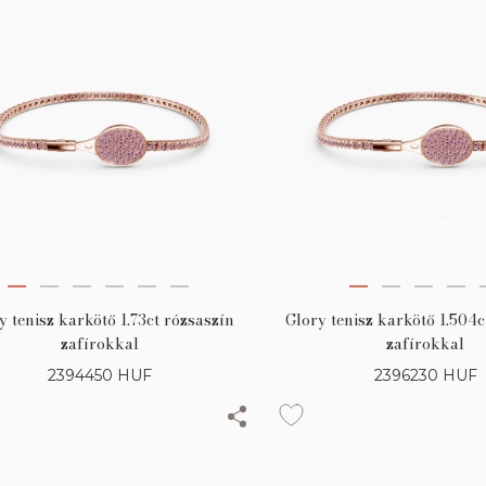
y tenisz karkötő 1.73ct rózsaszín
Glory tenisz karkötő 1.504c
zafírokkal
zafírokkal
2394450
HUF
2396230
HUF