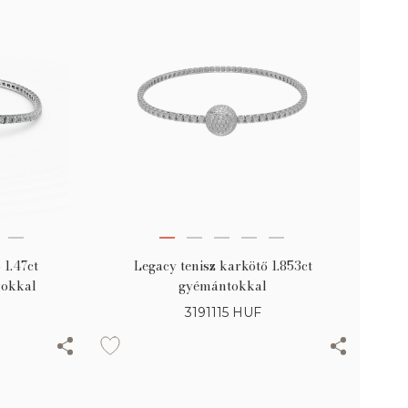
 1.47ct
Legacy tenisz karkötő 1.853ct
rokkal
gyémántokkal
3191115
HUF