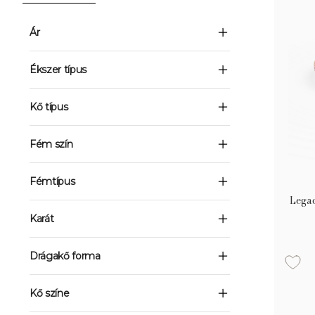
Ár
Ékszer típus
Kő típus
Fém szín
Fémtípus
Legac
Karát
Drágakő forma
Kő színe