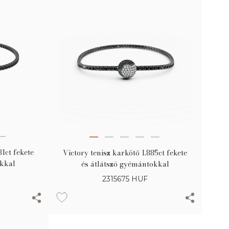
81ct fekete
Victory tenisz karkötő 1.885ct fekete
okkal
és átlátszó gyémántokkal
2315675
HUF