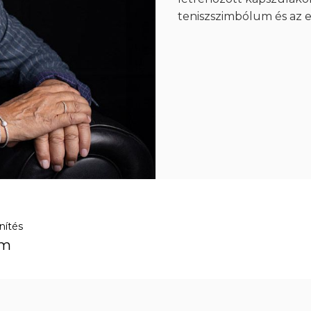
teniszszimbólum és az e
nítés
em