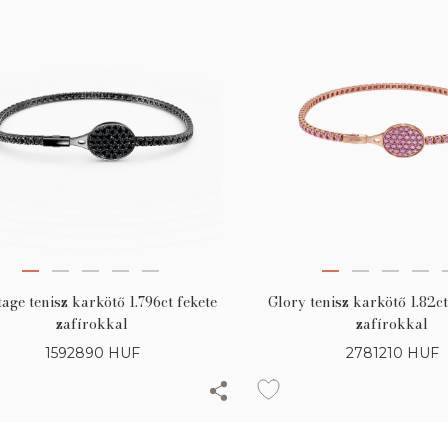
Glory tenisz karkötő 1.82c
tage tenisz karkötő 1.796ct fekete
zafírokkal
zafírokkal
2781210
HUF
1592890
HUF