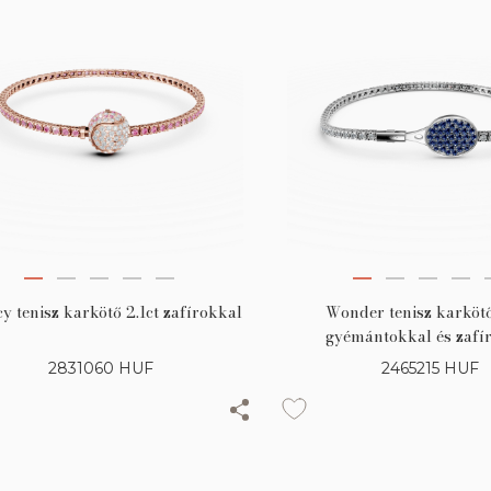
y tenisz karkötő 2.1ct zafírokkal
Wonder tenisz karkötő
gyémántokkal és zafí
2831060
HUF
2465215
HUF