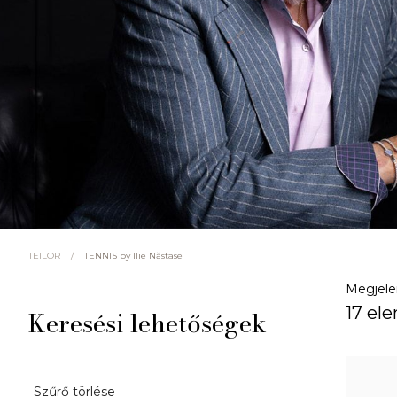
/
TENNIS by Ilie Năstase
TEILOR
Megjele
17 el
Keresési lehetőségek
Szűrő törlése