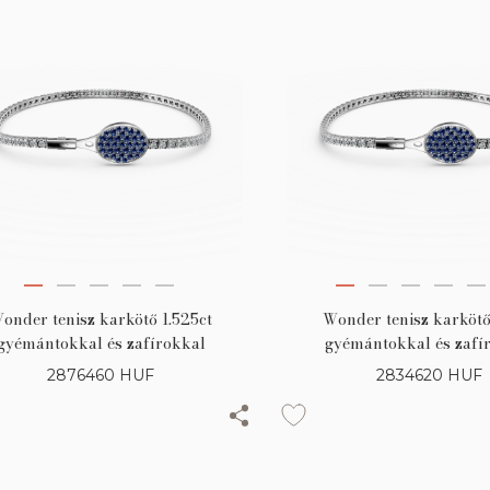
onder tenisz karkötő 1.525ct
Wonder tenisz karkötő
gyémántokkal és zafírokkal
gyémántokkal és zafí
2876460
HUF
2834620
HUF