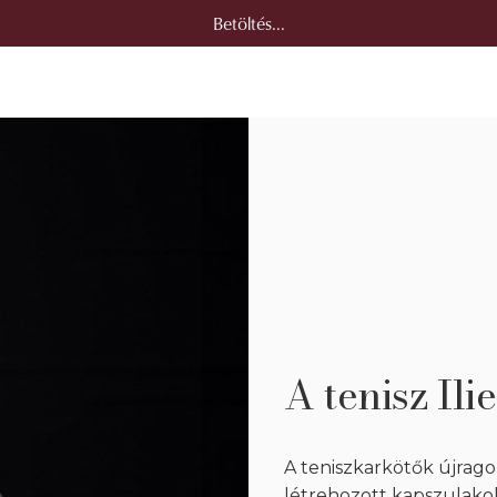
Betöltés...
A tenisz Ili
A teniszkarkötők újragon
létrehozott kapszulakoll