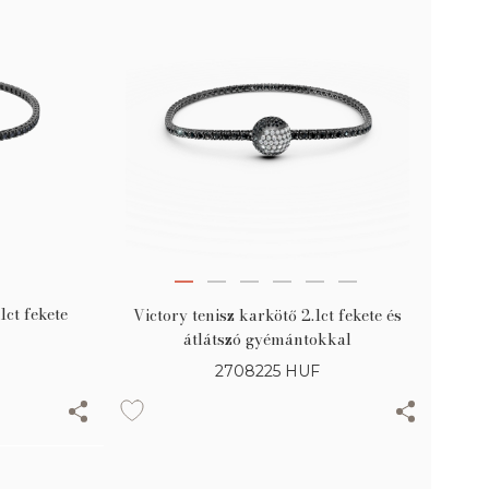
1ct fekete
Victory tenisz karkötő 2.1ct fekete és
átlátszó gyémántokkal
2708225
HUF