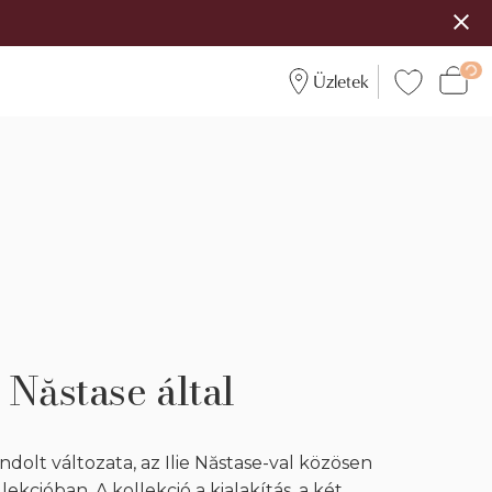
Üzletek
e Năstase által
dolt változata, az Ilie Năstase-val közösen
ekcióban. A kollekció a kialakítás, a két