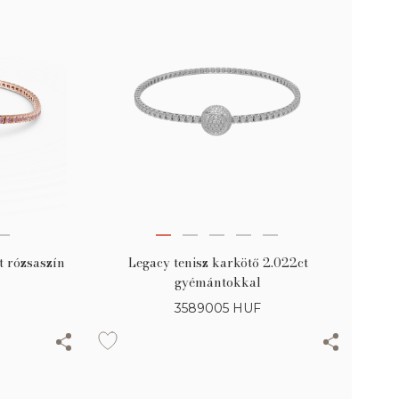
t rózsaszín
Legacy tenisz karkötő 2.022ct
gyémántokkal
3589005
HUF