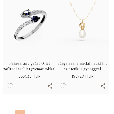
Fehérarany gyűrű 0.4ct
Sárga arany medál nyaklánc
zafírral és 0.1ct gyémántokkal
szintetikus gyönggyel
583035
HUF
196720
HUF