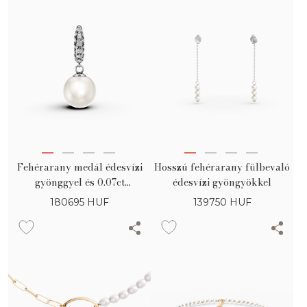
Fehérarany medál édesvízi
Hosszú fehérarany fülbevaló
gyönggyel és 0.07ct
édesvízi gyöngyökkel
gyémántokkal
180695
HUF
139750
HUF