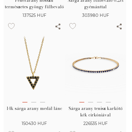
Fehérarany hosszú
Sárga arany fülbevaló 0.2ct
természetes gyöngy fülbevaló
gyémánttal
137525
HUF
303980
HUF
14k sárga arany medál lánc
Sárga arany tenisz karkötő
kék cirkóniával
150430
HUF
226535
HUF