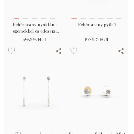
Fehérarany nyaklánc
Fehér arany gyűrű
szemekkel és édesvízi
gyöngyökkel
456635
HUF
197610
HUF