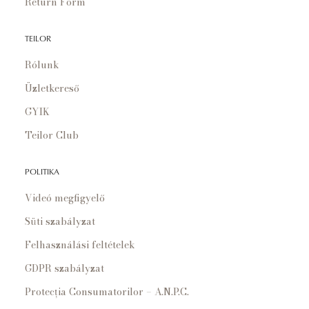
Return Form
TEILOR
Rólunk
Üzletkereső
GYIK
Teilor Club
POLITIKA
Videó megfigyelő
Süti szabályzat
Felhasználási feltételek
GDPR szabályzat
Protecția Consumatorilor – A.N.P.C.