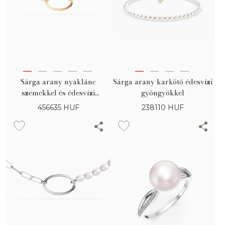
Sárga arany nyaklánc
Sárga arany karkötő édesvízi
szemekkel és édesvízi
gyöngyökkel
gyöngyökkel
456635
HUF
238110
HUF