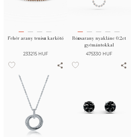
Fehér arany tenisz karkötő
Rózsarany nyaklánc 0.2ct
gyémántokkal
233215
HUF
475330
HUF