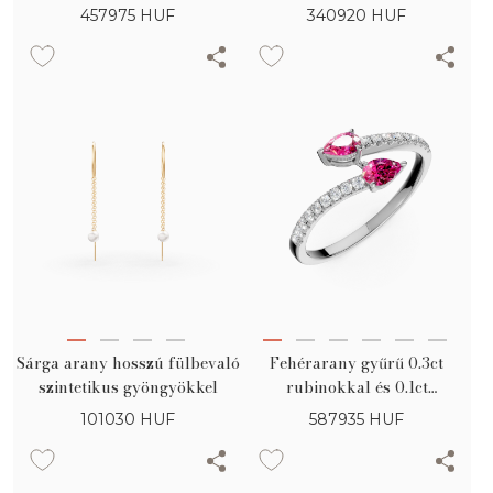
gyémántokkal
457975
HUF
340920
HUF
Sárga arany hosszú fülbevaló
Fehérarany gyűrű 0.3ct
szintetikus gyöngyökkel
rubinokkal és 0.1ct
gyémántokkal
101030
HUF
587935
HUF