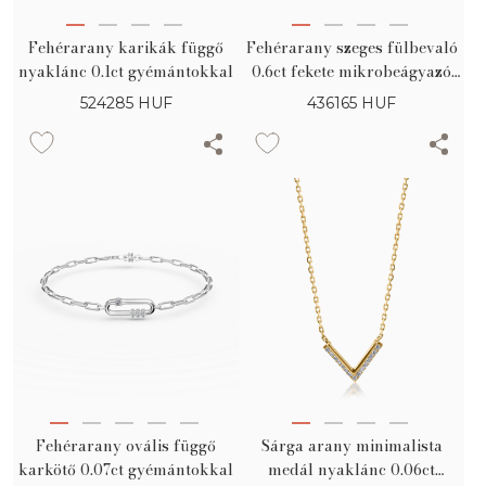
Fehérarany karikák függő
Fehérarany szeges fülbevaló
nyaklánc 0.1ct gyémántokkal
0.6ct fekete mikrobeágyazó
gyémántokkal
524285
HUF
436165
HUF
Fehérarany ovális függő
Sárga arany minimalista
karkötő 0.07ct gyémántokkal
medál nyaklánc 0.06ct