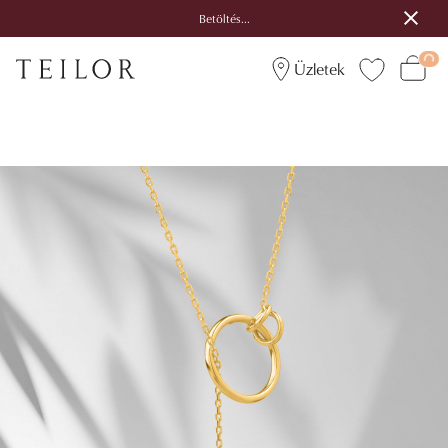
Betöltés...
Üzletek