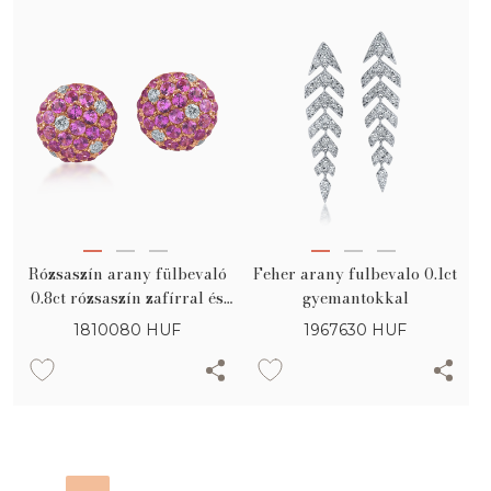
Rózsaszín arany fülbevaló
Feher arany fulbevalo 0.1ct
0.8ct rózsaszín zafírral és
gyemantokkal
0.1ct gyémánttal
1810080
HUF
1967630
HUF