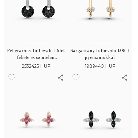
Feherarany fulbevalo 1.61ct
Sargaarany fulbevalo 1.08ct
fekete es szintelen
gyemantokkal
gyemantokkal
2532425
HUF
1989440
HUF