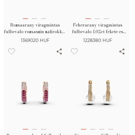
Rozsaarany viragmintas
Feherarany viragmintas
fulbevalo rozsaszin zafirokkal
fulbevalo 1.02ct fekete es
es 1.14ct gyemantokkal
szintelen gyemantokkal
1369020
HUF
1228380
HUF