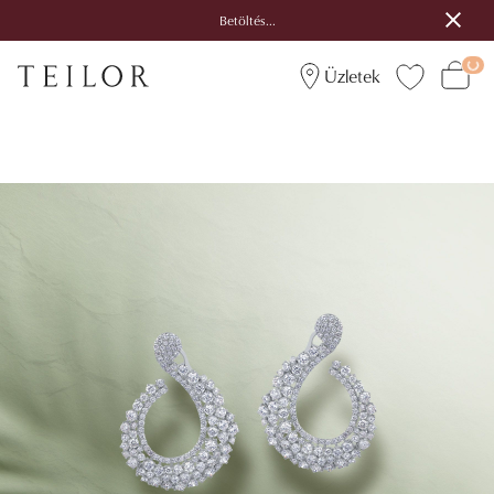
Betöltés...
Üzletek