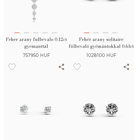
Feher arany fulbevalo 0.12ct
Fehér arany solitaire
gyemanttal
fülbevaló gyémántokkal 0.61ct
757950
HUF
1028100
HUF