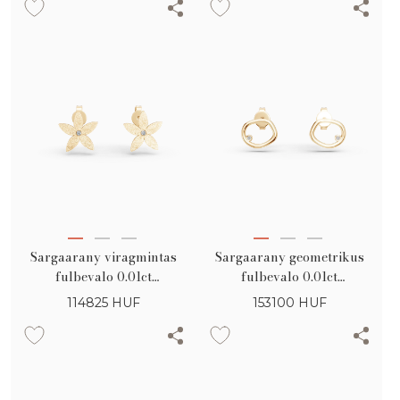
gyemantokkal
Sargaarany viragmintas
Sargaarany geometrikus
fulbevalo 0.01ct
fulbevalo 0.01ct
gyemantokkal
gyemantokkal
114825
HUF
153100
HUF