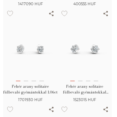
gyémántokkal 0.15ct
1417090
HUF
400555
HUF
Fehér arany solitaire
Fehér arany solitaire
fülbevaló gyémántokkal 1.06ct
fülbevaló gyémántokkal
0.88ct
1701930
HUF
1523015
HUF