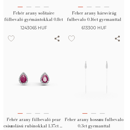
Fehér arany solitaire
Feher arany hársvirág
fülbevaló gyémántokkal 0.8ct
fulbevalo 0.16ct gyemanttal
1243065
HUF
613300
HUF
Fehér arany fülbevaló pear
Feher arany hosszu fulbevalo
csiszolású rubinokkal 1.37ct és
0.3ct gyemanttal