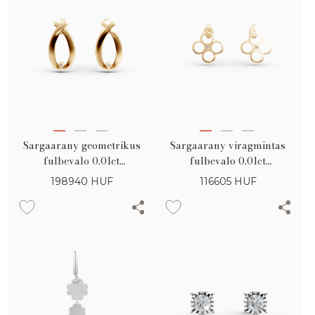
Sargaarany geometrikus
Sargaarany viragmintas
fulbevalo 0.01ct
fulbevalo 0.01ct
gyemantokkal
gyemantokkal
198940
HUF
116605
HUF