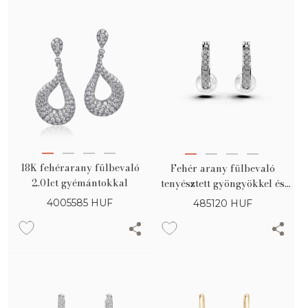
18K fehérarany fülbevaló
Fehér arany fülbevaló
2.01ct gyémántokkal
tenyésztett gyöngyökkel és
0.18ct gyémántokkal
4005585
HUF
485120
HUF