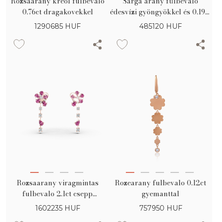
Rozsaarany kreol fulbevalo
Sárga arany fülbevaló
0.76ct dragakovekkel
édesvízi gyöngyökkel és 0.19ct
gyémántokkal
1290685
HUF
485120
HUF
Rozsaarany viragmintas
Rozearany fulbevalo 0.12ct
fulbevalo 2.1ct csepp
gyemanttal
csiszolasu rozsaszin
1602235
HUF
757950
HUF
zafirokkal es 0.37ct