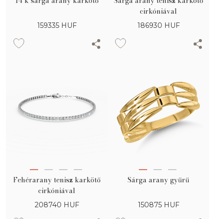
14 k sárga arany karkötő
Sárga arany tenisz karkötő
cirkóniával
159335
HUF
186930
HUF
Fehérarany tenisz karkötő
Sárga arany gyűrű
cirkóniával
208740
HUF
150875
HUF