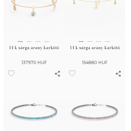
14 k sárga arany karkötő
14 k sárga arany karkötő
137970
HUF
154880
HUF