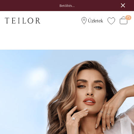
Betöltés...
Üzletek