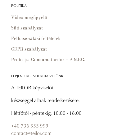
POLITIKA
Videó megfigyelő
Süti szabályzat
Felhasználási feltételek
GDPR szabályzat
Protecția Consumatorilor – A.N.P.C.
LÉPJEN KAPCSOLATBA VELÜNK
A TEILOR képviselői
készséggel állnak rendelkezésére.
Hétfőtől - péntekig: 10:00 - 18:00
+40 736 555 999
contact@teilor.com