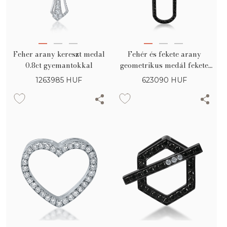
Feher arany kereszt medal
Fehér és fekete arany
0.8ct gyemantokkal
geometrikus medál fekete
gyémántokkal 0.3ct és tiszta
1263985
HUF
623090
HUF
gyémántokkal 0.05ct