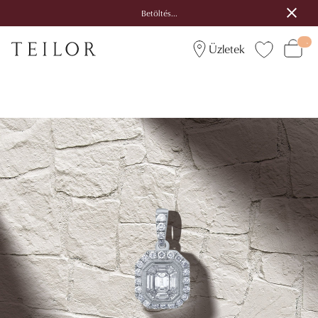
Betöltés...
Üzletek