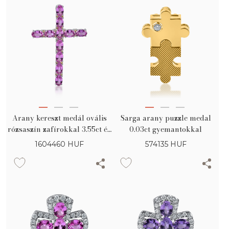
Arany kereszt medál ovális
Sarga arany puzzle medal
rózsaszín zafírokkal 3.55ct és
0.03ct gyemantokkal
sárga gyémántokkal 0.11ct
1604460
HUF
574135
HUF