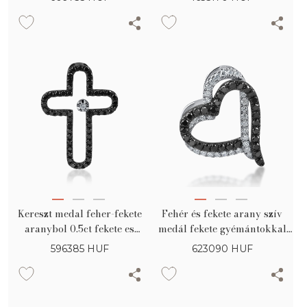
Kereszt medal feher-fekete
Fehér és fekete arany szív
aranybol 0.5ct fekete es
medál fekete gyémántokkal
szintelen gyemantokkal
0.24ct és tiszta gyémántokkal
596385
HUF
623090
HUF
0.14ct