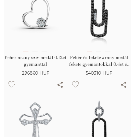
Feher arany sziv medál 0.12ct
Fehér és fekete arany medál
gyemanttal
fekete gyémántokkal 0.4ct és
tiszta gyémántokkal 0.02ct
296860
HUF
540310
HUF