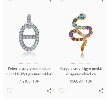
Feher arany geometrikus
Sárga arany kígyó medál
medal 0.32ct gyemantokkal
drágakövekkel és
féldrágakövekkel 5.55ct
712105
HUF
956890
HUF