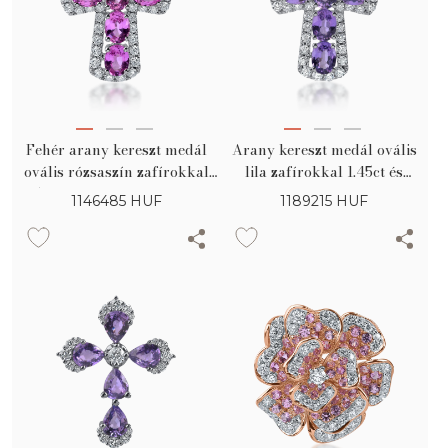
Fehér arany kereszt medál
Arany kereszt medál ovális
ovális rózsaszín zafírokkal
lila zafírokkal 1.45ct és
1.45ct és gyémántokkal 0.34ct
gyémántokkal 0.34ct
1146485
HUF
1189215
HUF