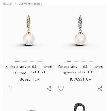
/
Gyémánt medálok
TEILOR
Sárga arany medál édesvízi
Fehérarany medál édesvízi
gyönggyel és 0.07ct
gyönggyel és 0.07ct
gyémántokkal
gyémántokkal
180695
HUF
180695
HUF