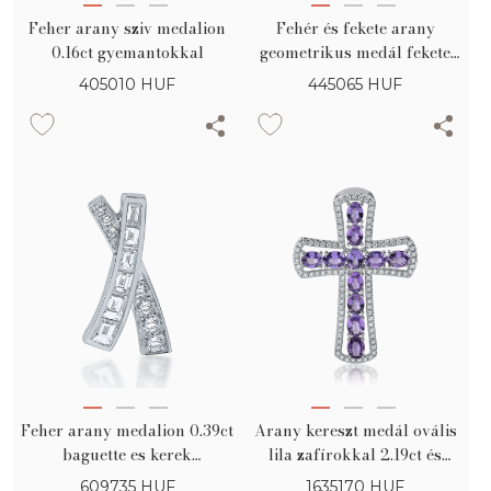
Feher arany sziv medalion
Fehér és fekete arany
0.16ct gyemantokkal
geometrikus medál fekete
gyémántokkal 0.31ct és tiszta
405010
HUF
445065
HUF
gyémántokkal 0.02ct
Feher arany medalion 0.39ct
Arany kereszt medál ovális
baguette es kerek
lila zafírokkal 2.19ct és
gyemantokkal
gyémántokkal 0.32ct
609735
HUF
1635170
HUF