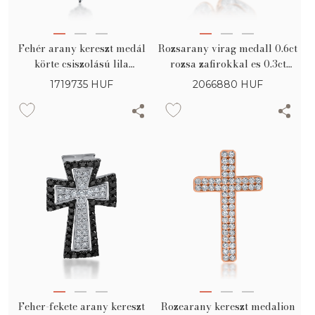
Fehér arany kereszt medál
Rozsarany virag medall 0.6ct
körte csiszolású lila
rozsa zafirokkal es 0.3ct
zafírokkal 1.72ct és
gyemantokkal
1719735
HUF
2066880
HUF
gyémántokkal 0.33ct
Feher-fekete arany kereszt
Rozearany kereszt medalion