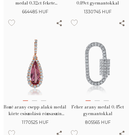
medal 0.32ct fekete
0.89ct gyemantokkal
gyemantokkal es 0.15ct
664485
HUF
1330745
HUF
gyemantokkal
Rozé arany csepp alakú medál
Feher arany medal 0.45ct
körte csiszolású rózsaszín
gyemantokkal
turmalinnal és gyémántokkal
1170525
HUF
805565
HUF
2.17ct