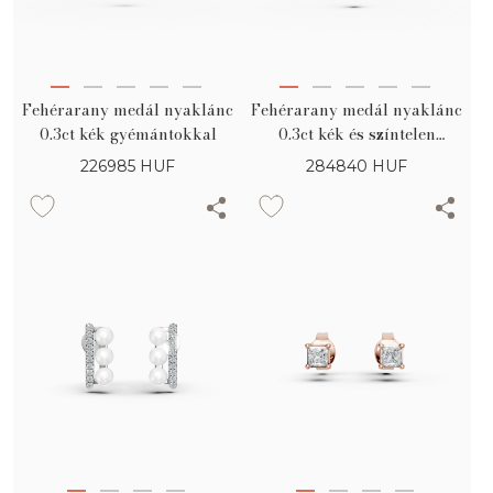
Fehérarany medál nyaklánc
Fehérarany medál nyaklánc
0.3ct kék gyémántokkal
0.3ct kék és színtelen
gyémántokkal
226985
HUF
284840
HUF