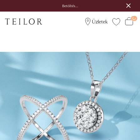
Betöltés...
Üzletek