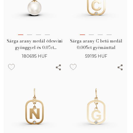
Sárga arany medál édesvízi
Sárga arany C betű medál
gyönggyel és 0.07ct
0.005ct gyémánttal
gyémántokkal
180695
HUF
59195
HUF