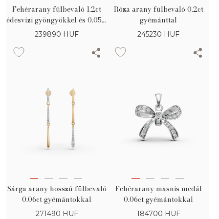
Fehérarany fülbevaló 1.2ct
Róza arany fülbevaló 0.2ct
édesvízi gyöngyökkel és 0.05ct
gyémánttal
gyémántokkal
239890
HUF
245230
HUF
Sárga arany hosszú fülbevaló
Fehérarany masnis medál
0.06ct gyémántokkal
0.06ct gyémántokkal
271490
HUF
184700
HUF