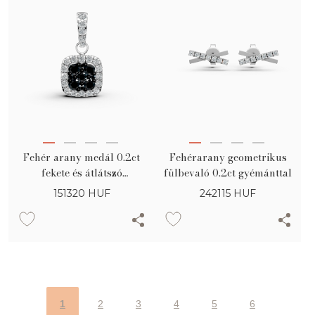
Fehér arany medál 0.2ct
Fehérarany geometrikus
fekete és átlátszó
fülbevaló 0.2ct gyémánttal
gyémántokkal
151320
HUF
242115
HUF
1
2
3
4
5
6