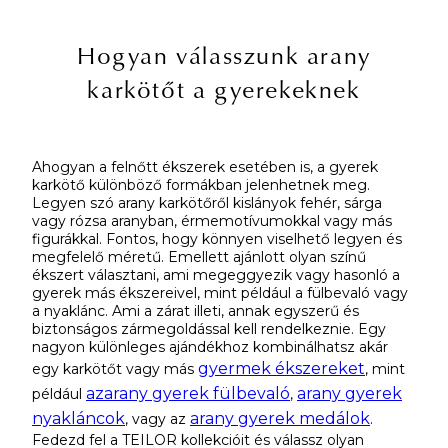
Hogyan válasszunk arany
karkötőt a gyerekeknek
Ahogyan a felnőtt ékszerek esetében is, a gyerek
karkötő különböző formákban jelenhetnek meg.
Legyen szó arany karkötőről kislányok fehér, sárga
vagy rózsa aranyban, érmemotívumokkal vagy más
figurákkal. Fontos, hogy könnyen viselhető legyen és
megfelelő méretű. Emellett ajánlott olyan színű
ékszert választani, ami megeggyezik vagy hasonló a
gyerek más ékszereivel, mint például a fülbevaló vagy
a nyaklánc. Ami a zárat illeti, annak egyszerű és
biztonságos zármegoldással kell rendelkeznie. Egy
nagyon különleges ajándékhoz kombinálhatsz akár
gyermek ékszereket
egy karkötőt vagy más
, mint
azarany gyerek fülbevaló
arany gyerek
például
,
nyakláncok
arany gyerek medálok
, vagy az
.
Fedezd fel a TEILOR kollekcióit és válassz olyan