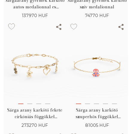
Sargaarany gyermek karkoto
Sargaarany gyermek karkoto
autos medalionnal es
sziv medalionnal
gravirozhato lappal
137970
HUF
74770
HUF
Sárga arany karkötő fekete
Sárga arany karkötő
cirkóniás függőkkel
szuperhős függőkkel
gyerekeknek
gyerekeknek
273270
HUF
81005
HUF