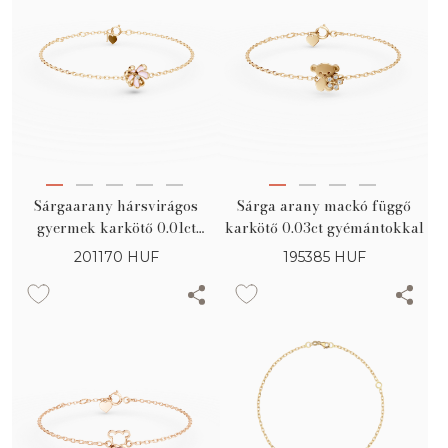
Sárgaarany hársvirágos
Sárga arany mackó függő
gyermek karkötő 0.01ct
karkötő 0.03ct gyémántokkal
gyémántokkal
201170
HUF
195385
HUF