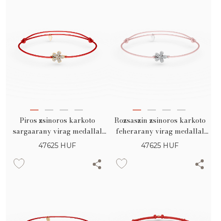
Piros zsinoros karkoto
Rozsaszin zsinoros karkoto
sargaarany virag medallal
feherarany virag medallal
zirconiakkal gyermekeknek
zirconiakkal gyermekeknek
47625
HUF
47625
HUF