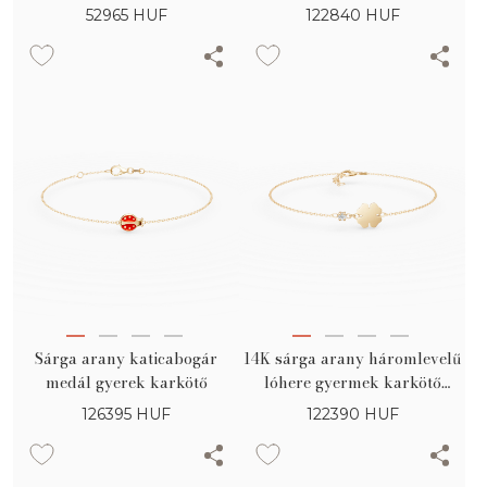
tarka betétekkel
0.02ct gyémánttal
52965
HUF
122840
HUF
Sárga arany katicabogár
14K sárga arany háromlevelű
medál gyerek karkötő
lóhere gyermek karkötő
0.02ct gyémánttal
126395
HUF
122390
HUF