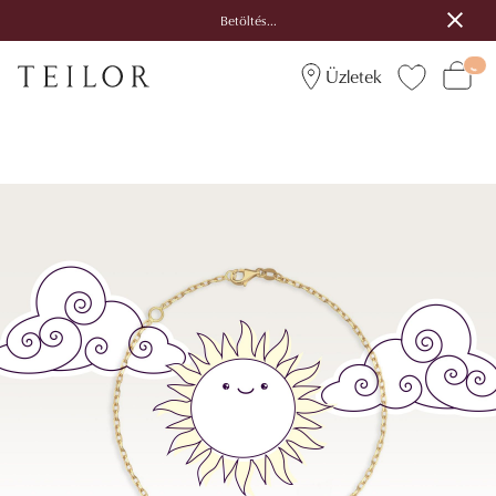
Betöltés...
Üzletek