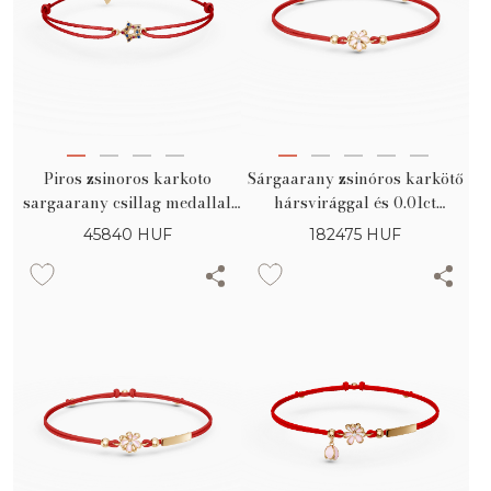
Piros zsinoros karkoto
Sárgaarany zsinóros karkötő
sargaarany csillag medallal
hársvirággal és 0.01ct
tobbszinu zirconiakkal
gyémánttal gyerekeknek
45840
HUF
182475
HUF
gyermekeknek