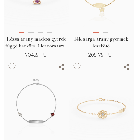
Rózsa arany mackós gyerek
14K sárga arany gyermek
függő karkötő 0.1ct rózsaszín
karkötő
zafírral
170455
HUF
205175
HUF