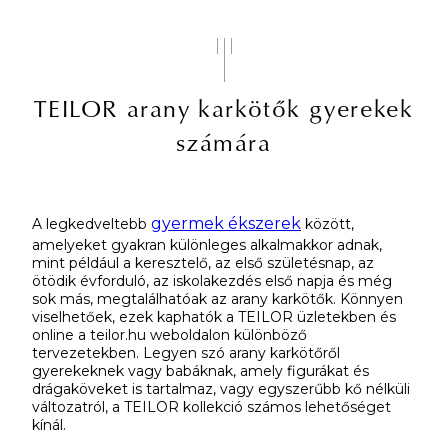
TEILOR arany karkötők gyerekek
számára
gyermek ékszerek
A legkedveltebb
között,
amelyeket gyakran különleges alkalmakkor adnak,
mint például a keresztelő, az első születésnap, az
ötödik évforduló, az iskolakezdés első napja és még
sok más, megtalálhatóak az arany karkötők. Könnyen
viselhetőek, ezek kaphatók a TEILOR üzletekben és
online a teilor.hu weboldalon különböző
tervezetekben. Legyen szó arany karkötőről
gyerekeknek vagy babáknak, amely figurákat és
drágaköveket is tartalmaz, vagy egyszerűbb kő nélküli
változatról, a TEILOR kollekció számos lehetőséget
kínál.