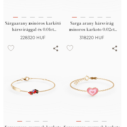
Sárgaarany zsinóros karkötő
Sarga arany hársvirág
hársvirággal és 0.01ct
zsinoros karkoto 0.02ct
gyémánttal gyerekeknek
gyemanttal gyerekeknek
228320
HUF
318220
HUF