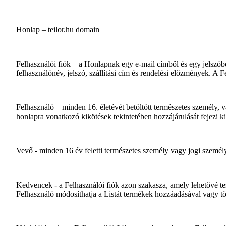
Honlap – teilor.hu domain
Felhasználói fiók – a Honlapnak egy e-mail címből és egy jelszóbó
felhasználónév, jelszó, szállítási cím és rendelési előzmények. A F
Felhasználó – minden 16. életévét betöltött természetes személy, va
honlapra vonatkozó kikötések tekintetében hozzájárulását fejezi ki
Vevő - minden 16 év feletti természetes személy vagy jogi személy,
Kedvencek - a Felhasználói fiók azon szakasza, amely lehetővé tes
Felhasználó módosíthatja a Listát termékek hozzáadásával vagy tör