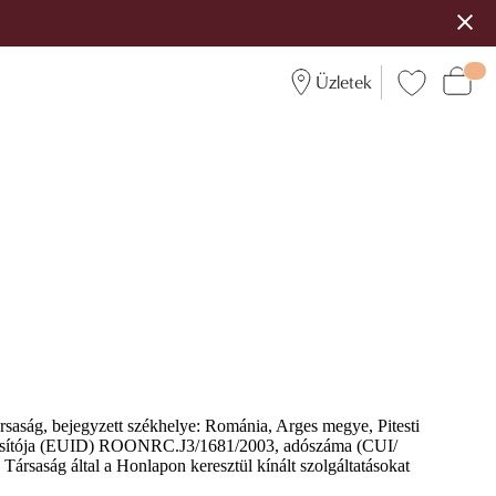
Üzletek
társaság, bejegyzett székhelye: Románia, Arges megye, Pitesti
zonosítója (EUID) ROONRC.J3/1681/2003, adószáma (CUI/
rsaság által a Honlapon keresztül kínált szolgáltatásokat