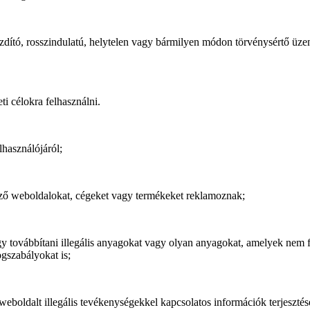
 buzdító, rosszindulatú, helytelen vagy bármilyen módon törvénysértő üz
eti célokra felhasználni.
lhasználójáról;
öző weboldalokat, cégeket vagy termékeket reklamoznak;
gy továbbítani illegális anyagokat vagy olyan anyagokat, amelyek nem 
gszabályokat is;
weboldalt illegális tevékenységekkel kapcsolatos információk terjesztése