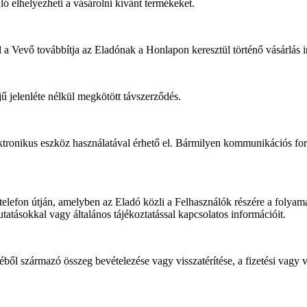
ló elhelyezheti a vásárolni kívánt termékeket.
 Vevő továbbítja az Eladónak a Honlapon keresztül történő vásárlás ir
ű jelenléte nélkül megkötött távszerződés.
ktronikus eszköz használatával érhető el. Bármilyen kommunikációs fo
lefon útján, amelyben az Eladó közli a Felhasználók részére a folyama
tásokkal vagy általános tájékoztatással kapcsolatos információit.
ből származó összeg bevételezése vagy visszatérítése, a fizetési vagy v