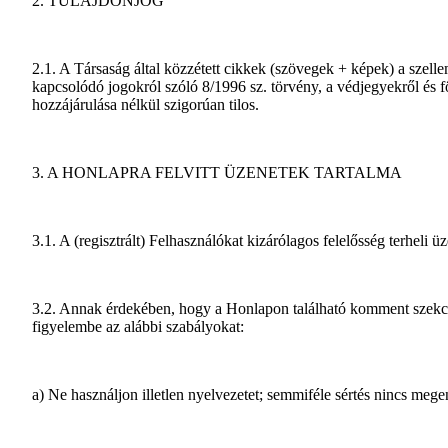
2. TULAJDONJOG
2.1. A Társaság által közzétett cikkek (szövegek + képek) a szelle
kapcsolódó jogokról szóló 8/1996 sz. törvény, a védjegyekről és fö
hozzájárulása nélkül szigorúan tilos.
3. A HONLAPRA FELVITT ÜZENETEK TARTALMA
3.1. A (regisztrált) Felhasználókat kizárólagos felelősség terheli ü
3.2. Annak érdekében, hogy a Honlapon található komment szekció
figyelembe az alábbi szabályokat:
a) Ne használjon illetlen nyelvezetet; semmiféle sértés nincs mege