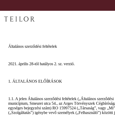
Általános szerződési feltételek
2021. április 28-tól hatályos 2. sz. verzió.
1. ÁLTALÁNOS ELŐÍRÁSOK
1.1. A jelen Általános szerződési feltételek („Általános szerződés
municípium, Smeurei utca 54., az Arges Törvényszek Cégbírósá
egységes bejegyzési szám) RO 15997524 („Társaság”, vagy „Mi”) és
(„Szolgáltatás”) igénybe vevő személyek („Felhasználó”) közötti 