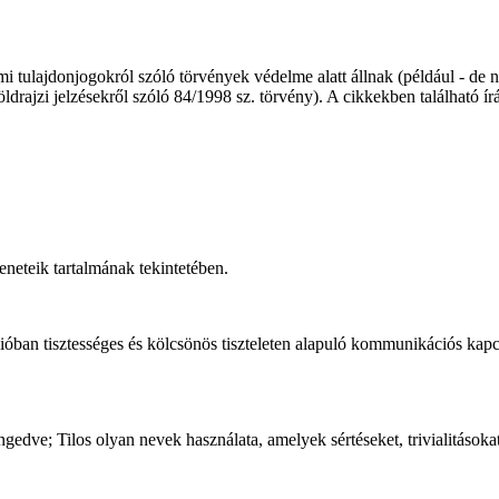
mi tulajdonjogokról szóló törvények védelme alatt állnak (például - de 
ldrajzi jelzésekről szóló 84/1998 sz. törvény). A cikkekben található í
zeneteik tartalmának tekintetében.
ban tisztességes és kölcsönös tiszteleten alapuló kommunikációs kapcs
ngedve; Tilos olyan nevek használata, amelyek sértéseket, trivialitásoka