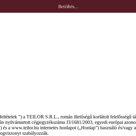
Betöltés...
i feltételek ”) a TEILOR S.R.L., román illetőségű korlátolt felelősségű 
gán nyilvántartott cégjegyzékszáma J3/1681/2003, egyedi európai a
 a www.teilor.hu internetes honlapot („Honlap”) használó és/vagy a Tá
jogviszonyt szabályozzák.