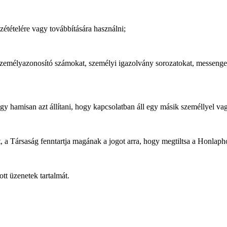
étételére vagy továbbítására használni;
 személyazonosító számokat, személyi igazolvány sorozatokat, messenge
vagy hamisan azt állítani, hogy kapcsolatban áll egy másik személlyel v
 a Társaság fenntartja magának a jogot arra, hogy megtiltsa a Honlapho
tt üzenetek tartalmát.