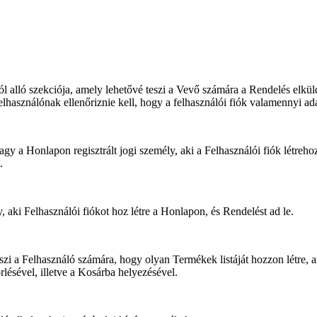
l alló szekciója, amely lehetővé teszi a Vevő számára a Rendelés elküld
elhasználónak ellenőriznie kell, hogy a felhasználói fiók valamennyi adata
gy a Honlapon regisztrált jogi személy, aki a Felhasználói fiók létrehoz
.
 aki Felhasználói fiókot hoz létre a Honlapon, és Rendelést ad le.
zi a Felhasználó számára, hogy olyan Termékek listáját hozzon létre, am
lésével, illetve a Kosárba helyezésével.