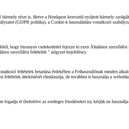
bármely részt is, illetve a Honlapon keresztül nyújtott bármely szolgált
szabályzatot (GDPR politika), a Cookie-k használatára vonatkozó szabály
tól, hogy bizonyos cselekedettel fejezze ki ezen Általános szerződési fe
nos szerződési feltételek " négyzet bejelölése).
onatkozó feltételek betartása érdekében a Felhasználónak minden alkalom
si feltételek áttekintését elmúlasztja, de továbbra is használja a webolda
 fogadja el (beleértve az esetleges frissítéseket is), kérjük ne használ