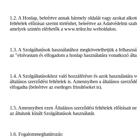
1.2. A Honlap, beleértve annak bármely oldalát vagy azokat alkotó 
feltételek előirásai szerint történhet, beleértve az Adatvédelmi 
amelyek szintén elérhetők a www.teilor.hu weboldalon.
1.3. A Szolgáltatások használatához megkövetelhetjük a felhasználó
az "elolvastam és elfogadom a honlap használatára vonatkozó általá
1.4. A Szolgáltatásokhoz való hozzáférésre és azok használatára v
általános szerződési feltételek is. Amennyiben a általános szerződé
elfogadta (beleértve az esetleges frissítéseket is).
1.5. Amennyiben ezen Általános szerződési feltételek előírásait nem
az általunk kínált Szolgáltatások használatát.
1.6. Fogalommeghatározás: