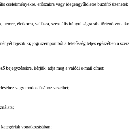
gális cselekményekre, erőszakra vagy idegengyűlöletre buzdító üzenetek
nemre, életkorra, vallásra, szexuális irányultságra stb. történő vonatko
ményét fejezik ki; jogi szempontból a felelősség teljes egészében a sze
ő bejegyzésekre, kérjük, adja meg a valódi e-mail címet;
törléséhez vagy módosításához vezethet;
ználata;
 kategóriák vonatkozásában;