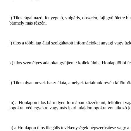
i) Tilos rágalmazó, fenyegető, vulgáris, obszcén, faji gyűlöletre
bármely más részén.
j) tilos a többi tag által szolgáltatott információkat anyagi vagy üzl
k) tilos személyes adatokat gyűjteni / kollektálni a Honlap többi fe
l) Tilos olyan nevek használata, amelyek tartalmuk révén különb
m) a Honlapon tilos bármilyen formában közzétenni, feltölteni va
jogokra, védjegyekre vagy más ipari tulajdonjogokra vonatkozó jo
n) a Honlapon tilos illegális tevékenységek népszerűsítése vagy a 