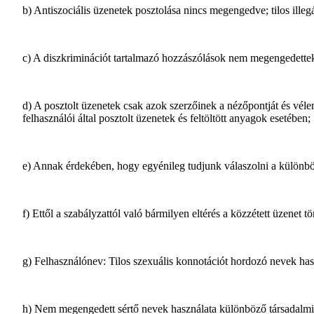
b) Antiszociális üzenetek posztolása nincs megengedve; tilos ille
c) A diszkriminációt tartalmazó hozzászólások nem megengedettek, 
d) A posztolt üzenetek csak azok szerzőinek a nézőpontját és véle
felhasználói által posztolt üzenetek és feltöltött anyagok esetében;
e) Annak érdekében, hogy egyénileg tudjunk válaszolni a különböz
f) Ettől a szabályzattól való bármilyen eltérés a közzétett üzenet 
g) Felhasználónev: Tilos szexuális konnotációt hordozó nevek has
h) Nem megengedett sértő nevek használata különböző társadalmi