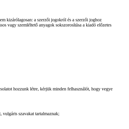
nem kizárólagosan: a szerzői jogokról és a szerzői joghoz
rásos vagy szemléltető anyagok sokszorosítása a kiadó előzetes
olatot hozzunk létre, kérjük minden felhasználót, hogy vegye
t, vulgáris szavakat tartalmaznak;