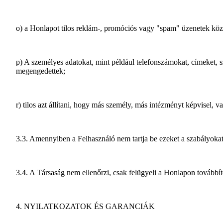
o) a Honlapot tilos reklám-, promóciós vagy "spam" üzenetek közz
p) A személyes adatokat, mint például telefonszámokat, címeket,
megengedettek;
r) tilos azt állítani, hogy más személy, más intézményt képvisel, 
3.3. Amennyiben a Felhasználó nem tartja be ezeket a szabályokat,
3.4. A Társaság nem ellenőrzi, csak felügyeli a Honlapon továbbíto
4. NYILATKOZATOK ÉS GARANCIÁK