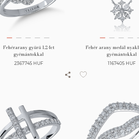
Fehérarany gyűrű 1.24ct
Fehér arany medál nyakl
gyémántokkal
gyémántokkal
2367745
HUF
1167405
HUF