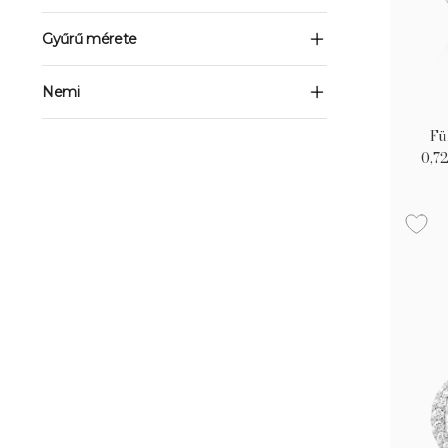
Gyűrű mérete
Nemi
Fü
0,72