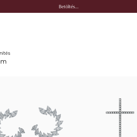
Betöltés...
nítés
em