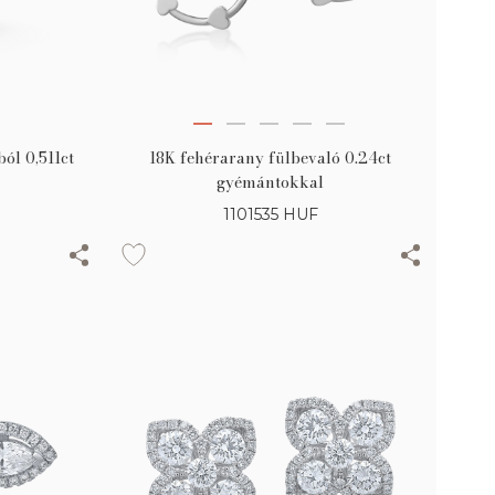
ól 0,511ct
18K fehérarany fülbevaló 0.24ct
gyémántokkal
1101535
HUF