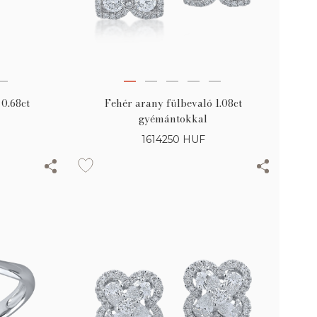
 0.68ct
Fehér arany fülbevaló 1.08ct
gyémántokkal
1614250
HUF