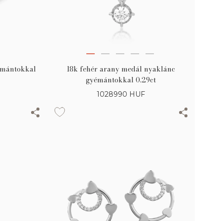
émántokkal
18k fehér arany medál nyaklánc
gyémántokkal 0.29ct
1028990
HUF