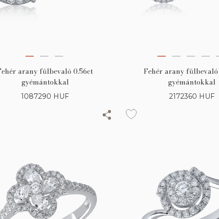
Fehér arany fülbevaló 0.56ct
Fehér arany fülbevaló
gyémántokkal
gyémántokkal
1087290
HUF
2172360
HUF