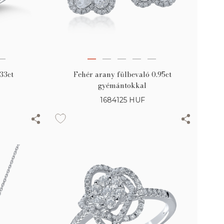
33ct
Fehér arany fülbevaló 0.95ct
gyémántokkal
1684125
HUF