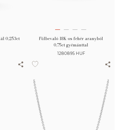
ál 0,253ct
Fülbevaló 18K-os fehér aranyból
0,75ct gyémánttal
1280895
HUF