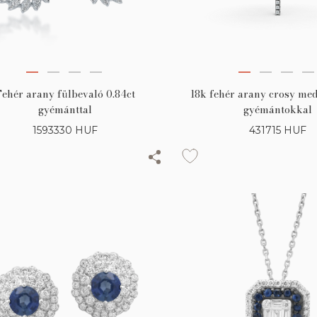
Fehér arany fülbevaló 0.84ct
18k fehér arany crosy med
gyémánttal
gyémántokkal
1593330
HUF
431715
HUF