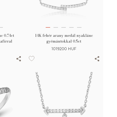
c 0.74ct
14K fehér arany medál nyaklánc
afírral
gyémántokkal 0.5ct
1019200
HUF