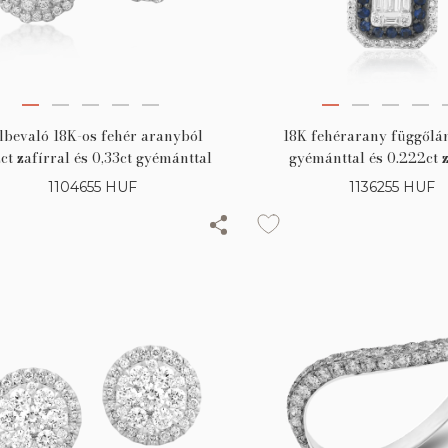
lbevaló 18K-os fehér aranyból
18K fehérarany függőlán
ct zafírral és 0,33ct gyémánttal
gyémánttal és 0.222ct z
1104655
HUF
1136255
HUF