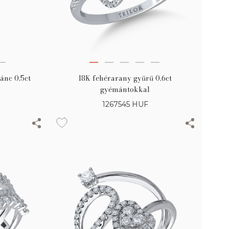
ánc 0.5ct
18K fehérarany gyűrű 0.6ct
gyémántokkal
1267545
HUF