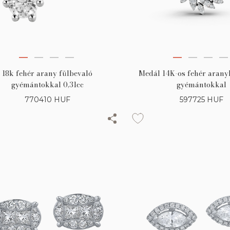
18k fehér arany fülbevaló
Medál 14K-os fehér aranyb
gyémántokkal 0,31cc
gyémántokkal
770410
HUF
597725
HUF