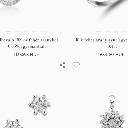
18 k fehér arany gyûrû gy
lbevaló 18K-os fehér aranyból
0.4ct
0.659ct gyémánttal
833160
HUF
1136695
HUF