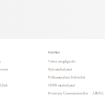
POLITIKA
k
Videó megfigyelő
ereső
Süti szabályzat
Felhasználási feltételek
 Club
GDPR szabályzat
Protecția Consumatorilor – A.N.P.C.