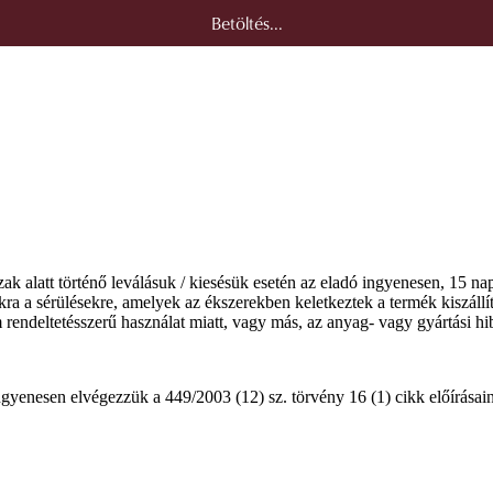
Betöltés...
ak alatt történő leválásuk / kiesésük esetén az eladó ingyenesen, 15 na
ra a sérülésekre, amelyek az ékszerekben keletkeztek a termék kiszállítá
m rendeltetésszerű használat miatt, vagy más, az anyag- vagy gyártási 
gyenesen elvégezzük a 449/2003 (12) sz. törvény 16 (1) cikk előírásainak