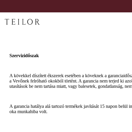
Szervizidőszak
A kövekkel díszített ékszerek esetében a köveknek a garanciaidősz
a Vevőnek felróható okokból történt. A garancia nem terjed ki azok
utasítások be nem tartása miatt, vagy balesetek, gondatlanság, ne
A garancia hatálya alá tartozó termékek javítását 15 napon belül in
oka munkahiba volt.