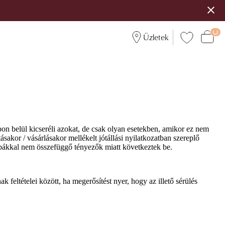
Üzletek
pon belül kicseréli azokat, de csak olyan esetekben, amikor ez nem
sakor / vásárlásakor mellékelt jótállási nyilatkozatban szereplő
hibákkal nem összefüggő tényezők miatt következtek be.
 feltételei között, ha megerősítést nyer, hogy az illető sérülés