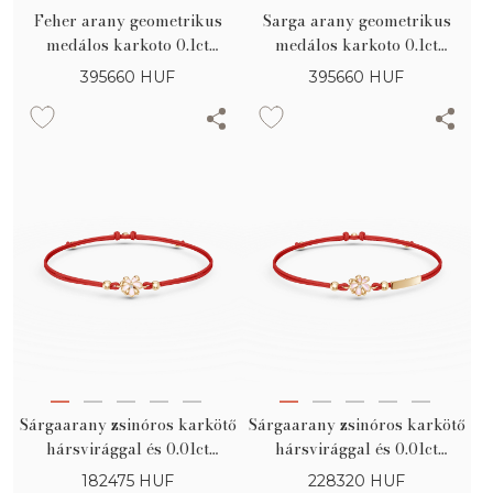
Feher arany geometrikus
Sarga arany geometrikus
medálos karkoto 0.1ct
medálos karkoto 0.1ct
gyemanttal
gyemanttal
395660
HUF
395660
HUF
Sárgaarany zsinóros karkötő
Sárgaarany zsinóros karkötő
hársvirággal és 0.01ct
hársvirággal és 0.01ct
gyémánttal gyerekeknek
gyémánttal gyerekeknek
182475
HUF
228320
HUF