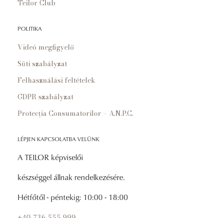
Teilor Club
POLITIKA
Videó megfigyelő
Süti szabályzat
Felhasználási feltételek
GDPR szabályzat
Protecția Consumatorilor – A.N.P.C.
LÉPJEN KAPCSOLATBA VELÜNK
A TEILOR képviselői
készséggel állnak rendelkezésére.
Hétfőtől - péntekig: 10:00 - 18:00
+40 736 555 999