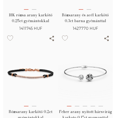
18K rózsa arany karkötő
Rózsarany és acél karkötő
0.25ct gyémántokkal
0.3ct barna gyémánttal
1411745
HUF
1427770
HUF
Rózsarany karkötő 0.2ct
Feher arany nyitott hársvirág
gyémántokkal
karkoto 0.17ct gyemanttal