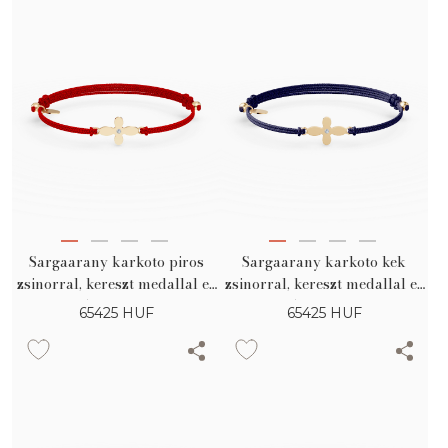
Sargaarany karkoto piros
Sargaarany karkoto kek
zsinorral, kereszt medallal es
zsinorral, kereszt medallal es
0.005ct gyemanttal
0.005ct gyemanttal
65425
HUF
65425
HUF