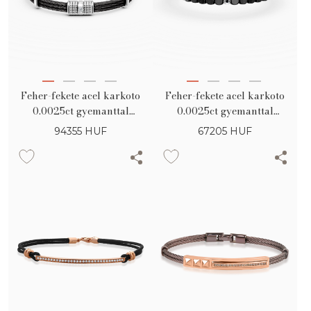
Feher-fekete acel karkoto
Feher-fekete acel karkoto
0.0025ct gyemanttal
0.0025ct gyemanttal
ferfiaknak
ferfiaknak
94355
HUF
67205
HUF