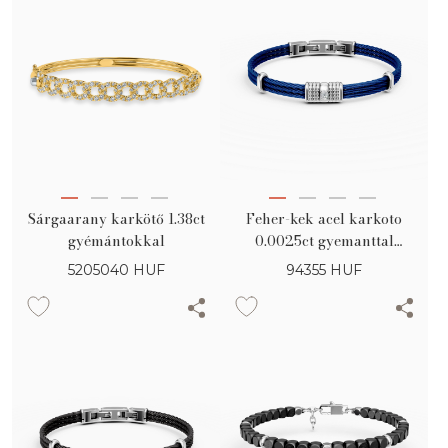
Sárgaarany karkötő 1.38ct
Feher-kek acel karkoto
gyémántokkal
0.0025ct gyemanttal
ferfiaknak
5205040
HUF
94355
HUF