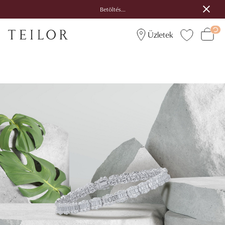
Betöltés...
Üzletek