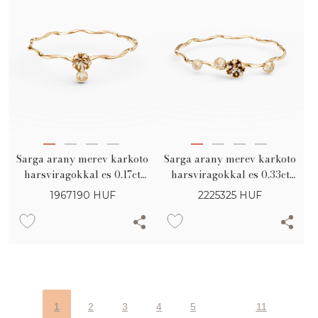
Sarga arany merev karkoto
Sarga arany merev karkoto
harsviragokkal es 0.17ct
harsviragokkal es 0.33ct
gyemantokkal
gyemantokkal
1967190
HUF
2225325
HUF
1
2
3
4
5
11