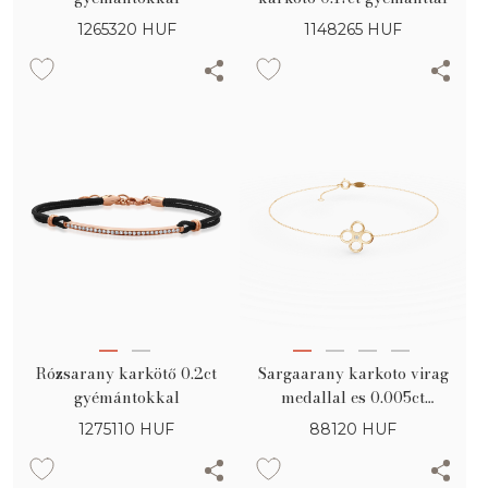
1265320
HUF
1148265
HUF
Rózsarany karkötő 0.2ct
Sargaarany karkoto virag
gyémántokkal
medallal es 0.005ct
gyemanttal
1275110
HUF
88120
HUF