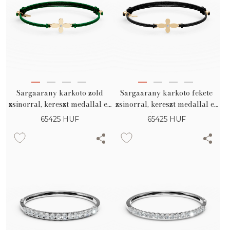
Sargaarany karkoto zold
Sargaarany karkoto fekete
zsinorral, kereszt medallal es
zsinorral, kereszt medallal es
0.005ct gyemanttal
0.005ct gyemanttal
65425
HUF
65425
HUF