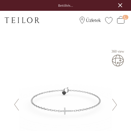
Betöltés...
Üzletek
360 view