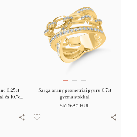
nc 0.25ct
Sarga arany geometriai gyuru 0.7ct
l és 10.7ct
gyemantokkal
és kerek
5426680
HUF