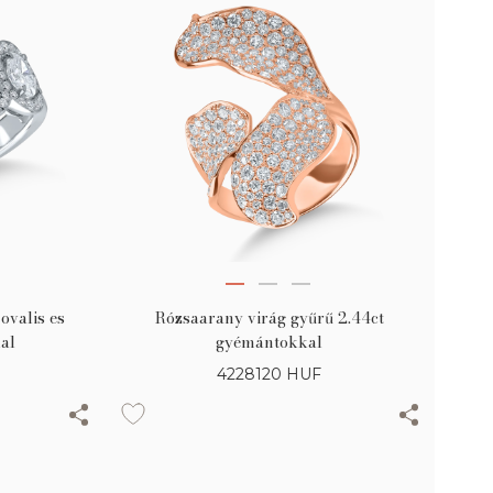
ovalis es
Rózsaarany virág gyűrű 2.44ct
al
gyémántokkal
4228120
HUF