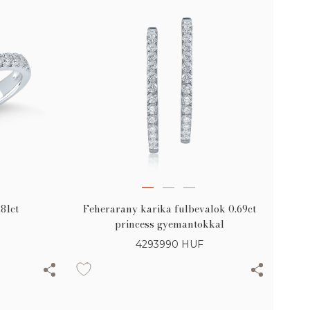
81ct
Feherarany karika fulbevalok 0.69ct
princess gyemantokkal
4293990
HUF