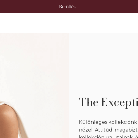
Betöltés...
The Except
Különleges kollekciónk
nézel. Attitűd, magabiz
kollekciónkra utalnak. 