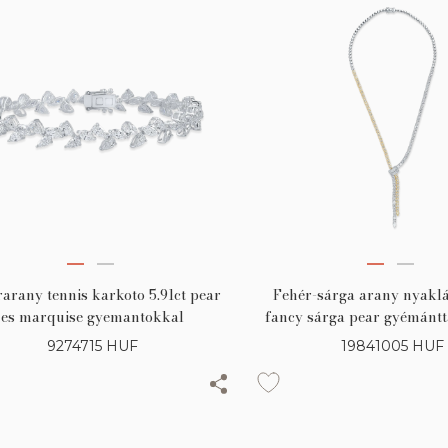
arany tennis karkoto 5.91ct pear
Fehér-sárga arany nyaklá
es marquise gyemantokkal
fancy sárga pear gyémántta
sárga és áttetsző pear 
9274715
HUF
19841005
HUF
gyémántokkal