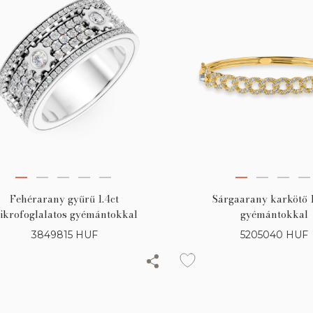
Sárgaarany karkötő 1
Fehérarany gyűrű 1.4ct
gyémántokkal
ikrofoglalatos gyémántokkal
5205040
HUF
3849815
HUF