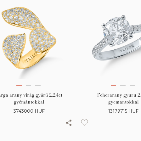
Feherarany gyuru 2.
árga arany virág gyűrű 2.24ct
gyemantokkal
gyémántokkal
13179715
HUF
3743000
HUF