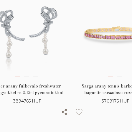
er arany fulbevalo freshwater
Sarga arany tennis karko
gyokkel es 0.13ct gyemantokkal
baguette csiszolasu roz
safirokkal
3894765
HUF
3709175
HUF