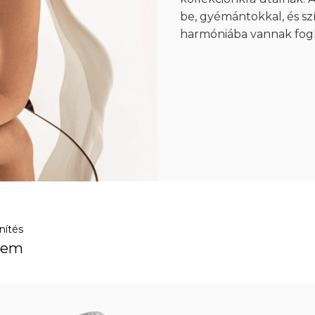
be, gyémántokkal, és s
harmóniába vannak fogl
nítés
lem