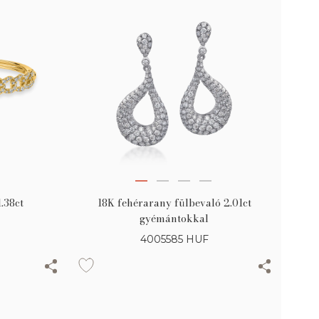
.38ct
18K fehérarany fülbevaló 2.01ct
gyémántokkal
4005585
HUF