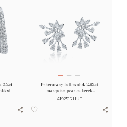
k 2.2ct
Feherarany fulbevalok 2.82ct
okkal
marquise, pear es kerek
gyemantokkal
4192515
HUF