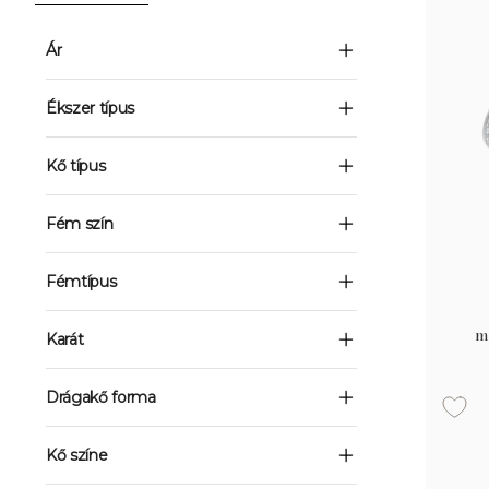
Ár
Ékszer típus
Kő típus
Fém szín
Fémtípus
m
Karát
Drágakő forma
Kő színe