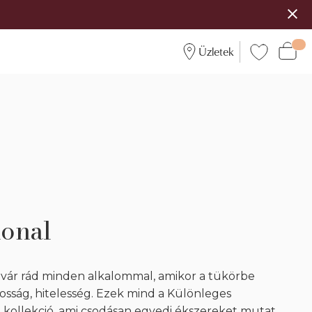
Üzletek
ional
 vár rád minden alkalommal, amikor a tükörbe
tosság, hitelesség. Ezek mind a Különleges
A kollekció, ami csodásan egyedi ékszereket mutat