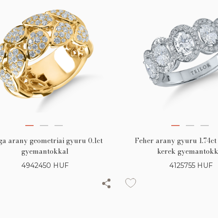
ga arany geometriai gyuru 0.1ct
Feher arany gyuru 1.74ct 
gyemantokkal
kerek gyemantokk
4942450
HUF
4125755
HUF