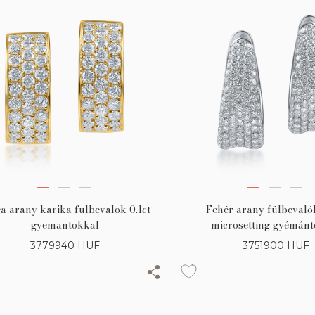
a arany karika fulbevalok 0.1ct
Fehér arany fülbevaló
gyemantokkal
microsetting gyémánt
3779940
HUF
3751900
HUF