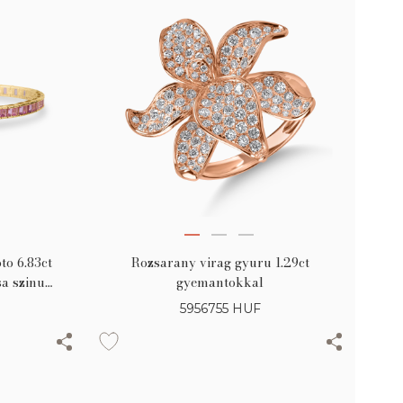
to 6.83ct
Rozsarany virag gyuru 1.29ct
sa szinu
gyemantokkal
5956755
HUF