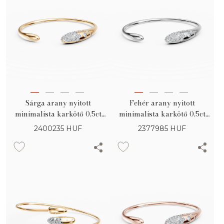
Sárga arany nyitott
Fehér arany nyitott
minimalista karkötő 0.5ct
minimalista karkötő 0.5ct
gyémánttal
gyémánttal
2400235
HUF
2377985
HUF