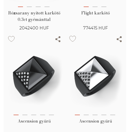
Flight karkötő
Rózsarany nyitott karkötő
0.3ct gyémánttal
774415
HUF
2042400
HUF
Ascension gyűrű
Ascension gyűrű