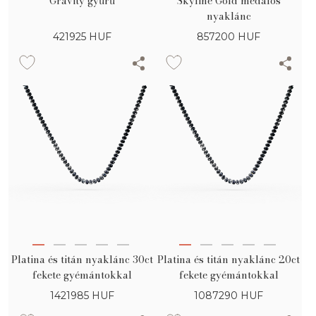
Gravity gyűrű
Skyline Gold medálos
nyaklánc
421925
HUF
857200
HUF
Platina és titán nyaklánc 30ct
Platina és titán nyaklánc 20ct
fekete gyémántokkal
fekete gyémántokkal
1421985
HUF
1087290
HUF