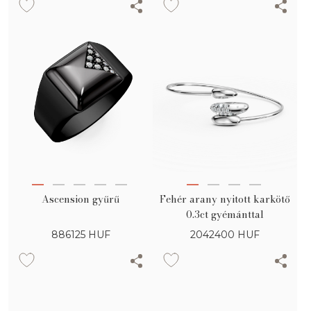
Ascension gyűrű
Fehér arany nyitott karkötő
0.3ct gyémánttal
886125
HUF
2042400
HUF