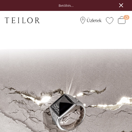
Betöltés...
Üzletek