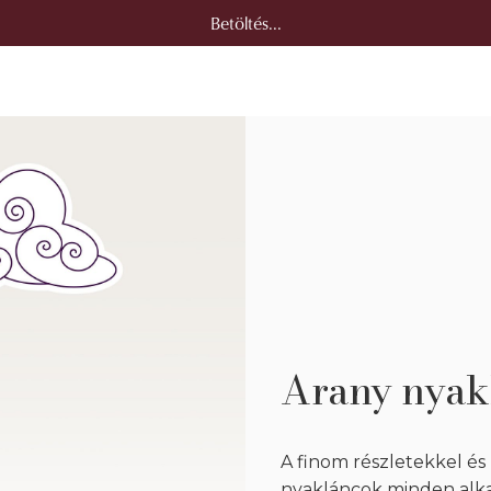
Betöltés...
Arany nyak
A finom részletekkel és
nyakláncok minden alka