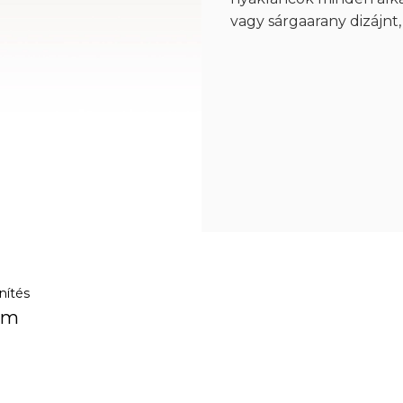
vagy sárgaarany dizájnt
nítés
em