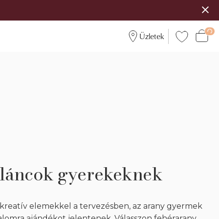
Üzletek
láncok gyerekeknek
 kreatív elemekkel a tervezésben, az arany gyermek
lomra ajándékot jelentenek. Válasszon fehérarany