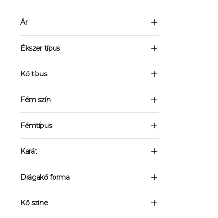
Ár
Ékszer típus
Kő típus
Fém szín
Fémtípus
Karát
Drágakő forma
Kő színe