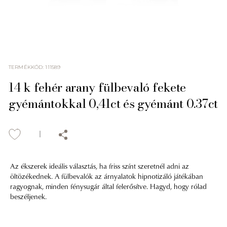
TERMÉKKÓD
:
111589
14 k fehér arany fülbevaló fekete
gyémántokkal 0,41ct és gyémánt 0.37ct
Az ékszerek ideális választás, ha friss színt szeretnél adni az
öltözékednek. A fülbevalók az árnyalatok hipnotizáló játékában
ragyognak, minden fénysugár által felerősítve. Hagyd, hogy rólad
beszéljenek.