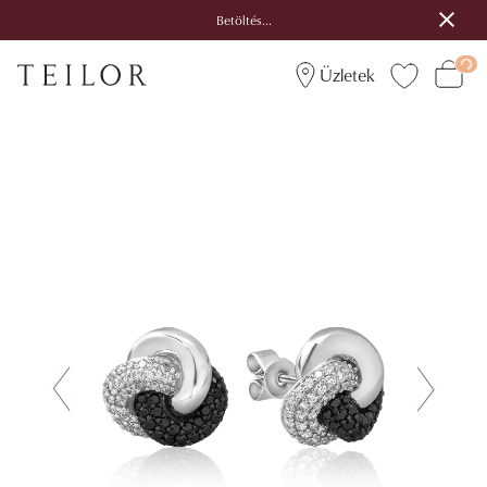
Betöltés...
Üzletek