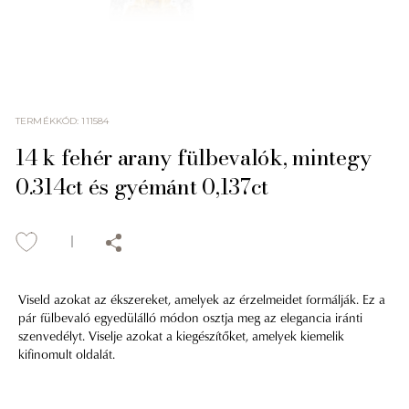
TERMÉKKÓD
:
111584
14 k fehér arany fülbevalók, mintegy
0.314ct és gyémánt 0,137ct
Viseld azokat az ékszereket, amelyek az érzelmeidet formálják. Ez a
pár fülbevaló egyedülálló módon osztja meg az elegancia iránti
szenvedélyt. Viselje azokat a kiegészítőket, amelyek kiemelik
kifinomult oldalát.