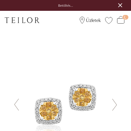
Betöltés...
Üzletek