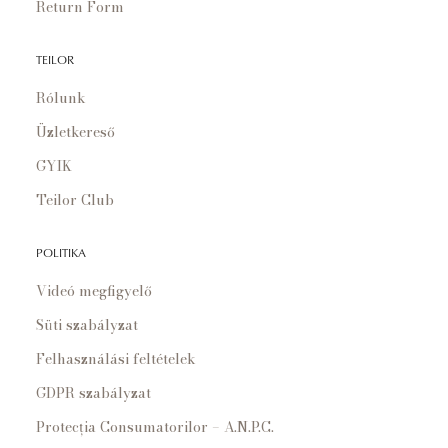
Return Form
TEILOR
Rólunk
Üzletkereső
GYIK
Teilor Club
POLITIKA
Videó megfigyelő
Süti szabályzat
Felhasználási feltételek
GDPR szabályzat
Protecția Consumatorilor – A.N.P.C.