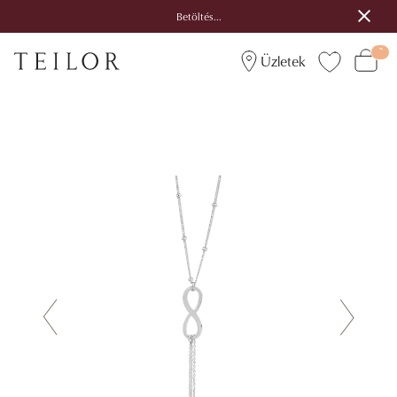
Betöltés...
Üzletek