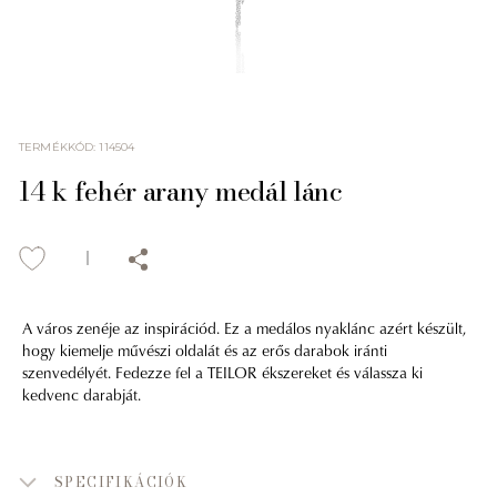
TERMÉKKÓD
:
114504
14 k fehér arany medál lánc
A város zenéje az inspirációd. Ez a medálos nyaklánc azért készült,
hogy kiemelje művészi oldalát és az erős darabok iránti
szenvedélyét. Fedezze fel a TEILOR ékszereket és válassza ki
kedvenc darabját.
SPECIFIKÁCIÓK