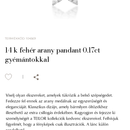
TERMÉKKÓD
:
104569
14 k fehér arany pandant 0.17ct
gyémántokkal
Viselj olyan ékszereket, amelyek tükrözik a belső szépségedet.
Fedezze fel ennek az arany medálnak az egyszerűségét és
eleganciáját. Klasszikus dizájn, amely bármilyen öltözékhez
illeszthető az extra csillogás érdekében. Ragyogjon és fejezze ki
személyiségét a TEILOR kollekciók kedvenc ékszereivel. Felhívjuk
figyelmét, hogy a fényképek csak illusztrációk. A lánc külön
rendelhető.