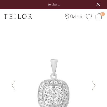
Betöltés...
Üzletek