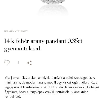
TERMÉKKÓD
:
104571
14 k fehér arany pandant 0.35ct
gyémántokkal
Viselj olyan ékszereket, amelyek tükrözik a belső szépségedet. A
minimalista, de modern arany medál egy kis csillogást kölcsönöz a
legegyszerűbb ruháknak is. A TEILOR első látásra elcsábít. Felhívjuk
figyelmét, hogy a fényképek csak illusztrációk. A lánc külön
rendelhető.