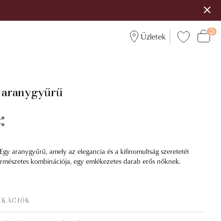
Üzletek
r aranygyűrű
 Egy aranygyűrű, amely az elegancia és a kifinomultság szeretetét
természetes kombinációja, egy emlékezetes darab erős nőknek.
IKÁCIÓK