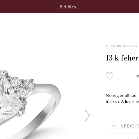
Betöltés...
TERMÉKKÓD
:
105856
13 k fehé
Nőiség és attitűd.
tükrözi. A luxus 
SPECIF