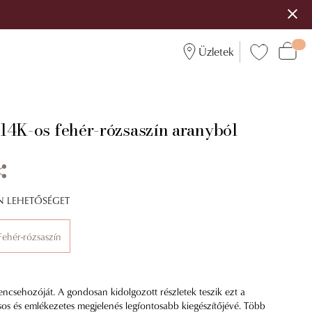
Üzletek
14K-os fehér-rózsaszín aranyból
ÍN LEHETŐSÉGET
Fehér-rózsaszín
encsehozóját. A gondosan kidolgozott részletek teszik ezt a
usos és emlékezetes megjelenés legfontosabb kiegészítőjévé. Több