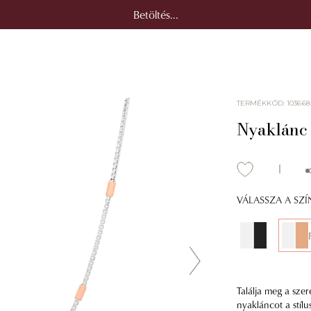
Betöltés...
TERMÉKKÓD
:
103668
Nyaklánc 
VÁLASSZA A SZ
Találja meg a szer
nyakláncot a stíl