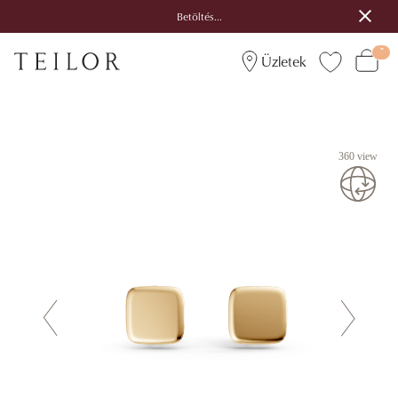
Betöltés...
Üzletek
360 view