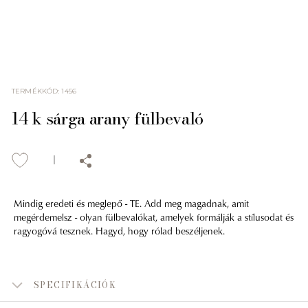
TERMÉKKÓD
:
1456
14 k sárga arany fülbevaló
Mindig eredeti és meglepő - TE. Add meg magadnak, amit
megérdemelsz - olyan fülbevalókat, amelyek formálják a stílusodat és
ragyogóvá tesznek. Hagyd, hogy rólad beszéljenek.
SPECIFIKÁCIÓK