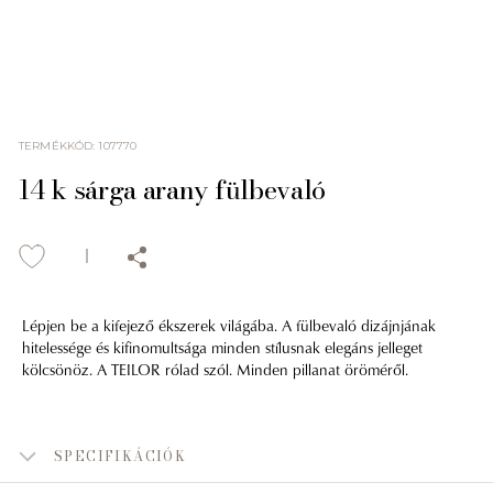
TERMÉKKÓD
:
107770
14 k sárga arany fülbevaló
Lépjen be a kifejező ékszerek világába. A fülbevaló dizájnjának
hitelessége és kifinomultsága minden stílusnak elegáns jelleget
kölcsönöz. A TEILOR rólad szól. Minden pillanat öröméről.
SPECIFIKÁCIÓK