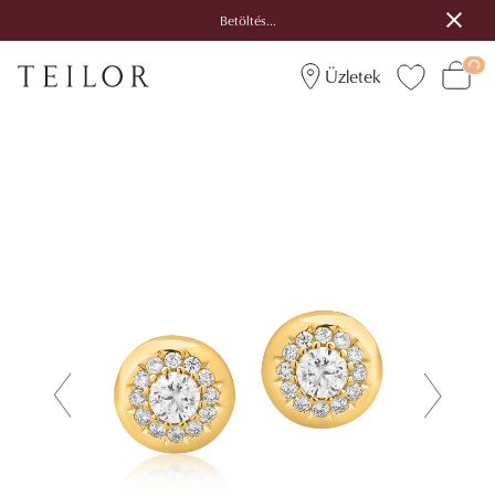
Betöltés...
Üzletek