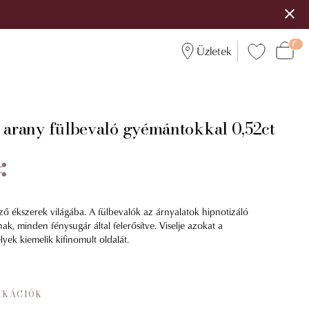
Üzletek
a arany fülbevaló gyémántokkal 0,52ct
ező ékszerek világába. A fülbevalók az árnyalatok hipnotizáló
k, minden fénysugár által felerősítve. Viselje azokat a
lyek kiemelik kifinomult oldalát.
IKÁCIÓK