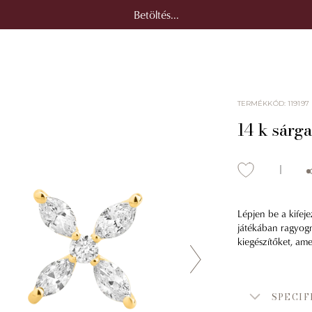
Betöltés...
TERMÉKKÓD
:
119197
14 k sárg
Lépjen be a kifej
játékában ragyogna
kiegészítőket, ame
SPECIF