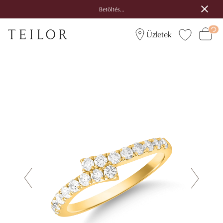
Betöltés...
Üzletek