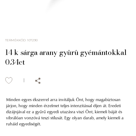
TERMÉKKÓD
:
107290
14 k sárga arany gyûrû gyémántokkal
0.34ct
Minden egyes ékszerrel arra invitáljuk Önt, hogy magabiztosan
járjon, hogy minden érzelmet teljes intenzitással éljen át. Eredeti
dizájnjával ez a gyűrű egyedi utazásra viszi Önt, kiemeli báját és
vibrálóan vonzóvá teszi stílusát. Egy olyan darab, amely kiemeli a
ruháid egyediségét.