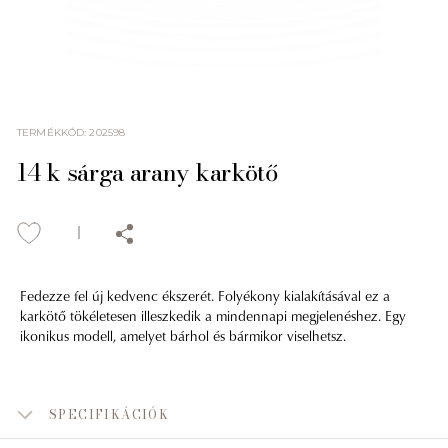
TERMÉKKÓD
:
202598
14 k sárga arany karkötő
Fedezze fel új kedvenc ékszerét. Folyékony kialakításával ez a
karkötő tökéletesen illeszkedik a mindennapi megjelenéshez. Egy
ikonikus modell, amelyet bárhol és bármikor viselhetsz.
SPECIFIKÁCIÓK