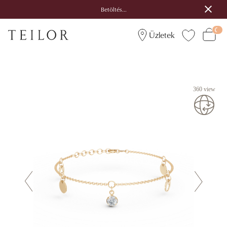
Betöltés...
Üzletek
360 view