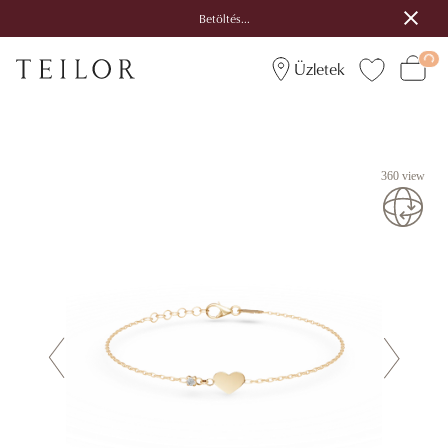
Betöltés...
Üzletek
360 view