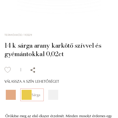
TERMÉKKÓD
:
110329
14 k sárga arany karkötő szívvel és
gyémántokkal 0,02ct
VÁLASSZA A SZÍN LEHETŐSÉGET
Sárga
Örökítse meg az első ékszer érzelmét. Minden mosolyt érdemes egy