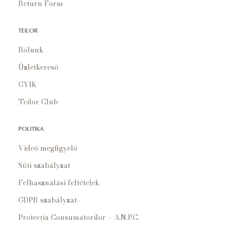
Return Form
TEILOR
Rólunk
Üzletkereső
GYIK
Teilor Club
POLITIKA
Videó megfigyelő
Süti szabályzat
Felhasználási feltételek
GDPR szabályzat
Protecția Consumatorilor – A.N.P.C.