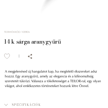
TERMÉKKÓD
:
103904
14 k sárga aranygyűrű
A megjelenésed új hangulatot kap, ha megfelelő ékszereket adsz
hozzá. Egy aranygyűrű, amely az elegancia és a kifinomultság
szeretetét tükrözi. Válassza a tökéletességet a TEILOR-ral, egy olyan
világot, ahol emlékezetes történeteket hozunk létre Önnel.
SPECIFIKÁCIÓK