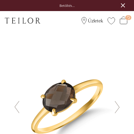
Betöltés...
Üzletek