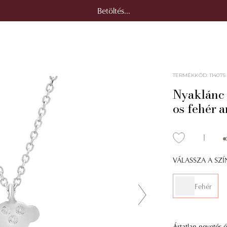
Betöltés...
TERMÉKKÓD
:
114075
Nyaklánc
os fehér 
VÁLASSZA A SZ
Fehér
Ártatlan nevetés 