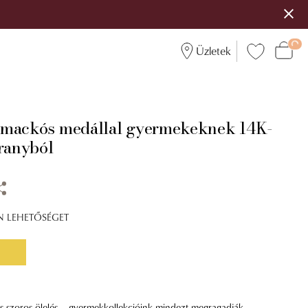
Üzletek
 mackós medállal gyermekeknek 14K-
aranyból
ÍN LEHETŐSÉGET
és szoros ölelés – gyermekkollekcióink mindezt megragadják.