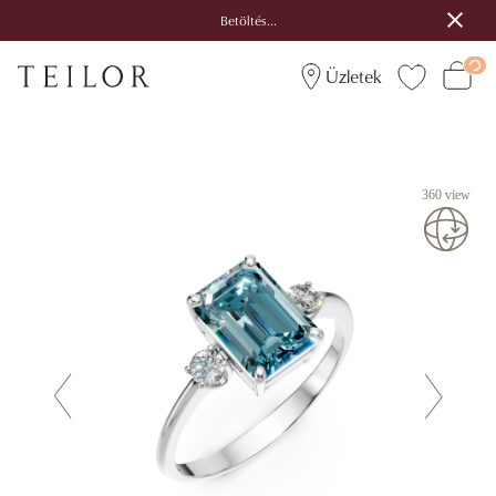
Betöltés...
Üzletek
360 view