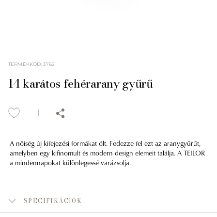
TERMÉKKÓD
:
3782
14 karátos fehérarany gyűrű
A nőiség új kifejezési formákat ölt. Fedezze fel ezt az aranygyűrűt,
amelyben egy kifinomult és modern design elemeit találja. A TEILOR
a mindennapokat különlegessé varázsolja.
SPECIFIKÁCIÓK