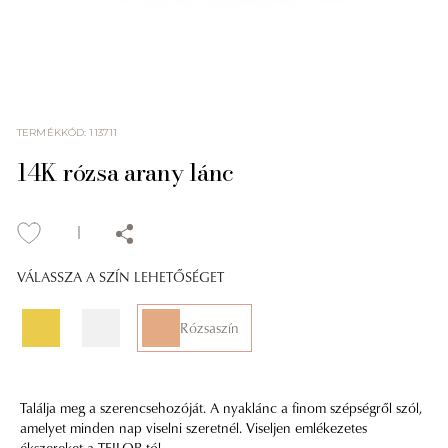
TERMÉKKÓD
:
113711
14K rózsa arany lánc
VÁLASSZA A SZÍN LEHETŐSÉGET
Rózsaszín
Találja meg a szerencsehozóját. A nyaklánc a finom szépségről szól,
amelyet minden nap viselni szeretnél. Viseljen emlékezetes
ékszereket a TEILOR-tól.