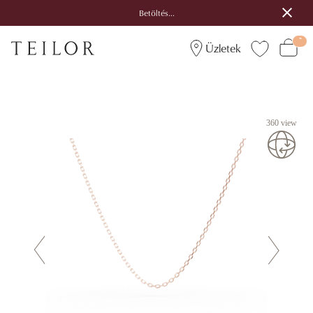
Betöltés...
Üzletek
360 view