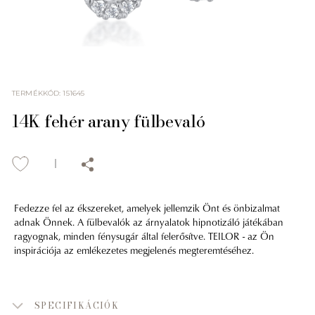
TERMÉKKÓD
:
151645
14K fehér arany fülbevaló
Fedezze fel az ékszereket, amelyek jellemzik Önt és önbizalmat
adnak Önnek. A fülbevalók az árnyalatok hipnotizáló játékában
ragyognak, minden fénysugár által felerősítve. TEILOR - az Ön
inspirációja az emlékezetes megjelenés megteremtéséhez.
SPECIFIKÁCIÓK