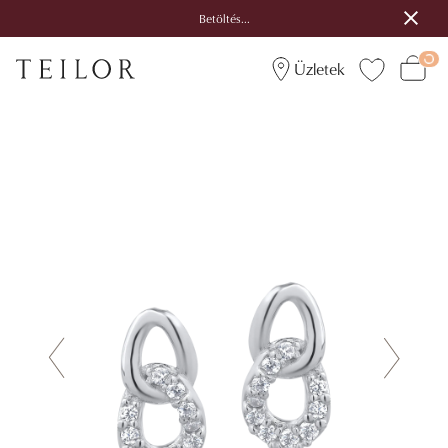
Betöltés...
Üzletek