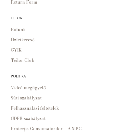
Return Form
TEILOR
Rólunk
Üzletkereső
GYIK
Teilor Club
POLITIKA
Videó megfigyelő
Süti szabályzat
Felhasználási feltételek
GDPR szabályzat
Protecția Consumatorilor – A.N.P.C.