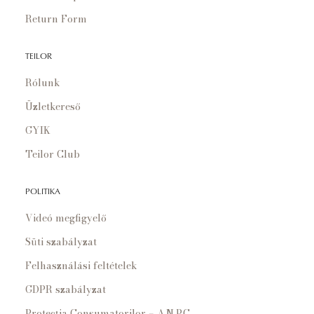
Return Form
TEILOR
Rólunk
Üzletkereső
GYIK
Teilor Club
POLITIKA
Videó megfigyelő
Süti szabályzat
Felhasználási feltételek
GDPR szabályzat
Protecția Consumatorilor – A.N.P.C.