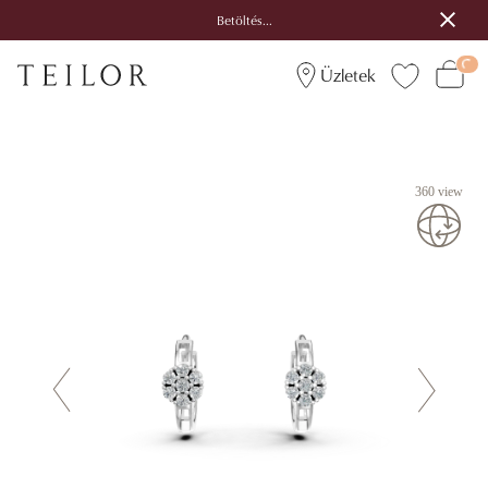
Betöltés...
Üzletek
360 view