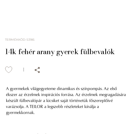
TERMÉKKÓD
:
53185
14k fehér arany gyerek fülbevalók
A gyermekek világegyeteme dinamikus és színpompás. Az első
ékszer az érzelmek inspirációs forrása. Az érzelmek megragadására
készült fülbevalópár a kicsiket saját történetük főszereplőivé
varázsolja. A TEILOR a legszebb részleteket kínálja a
gyermekkornak.