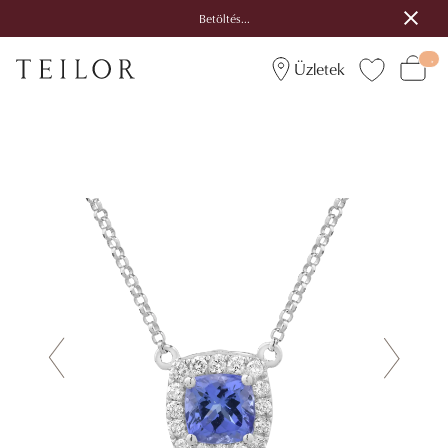
Betöltés...
Üzletek