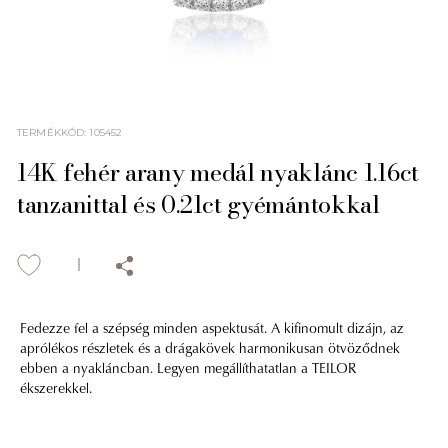
TERMÉKKÓD
:
105452
14K fehér arany medál nyaklánc 1.16ct
tanzanittal és 0.21ct gyémántokkal
Fedezze fel a szépség minden aspektusát. A kifinomult dizájn, az
aprólékos részletek és a drágakövek harmonikusan ötvöződnek
ebben a nyakláncban. Legyen megállíthatatlan a TEILOR
ékszerekkel.