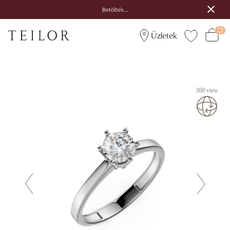
Betöltés...
Üzletek
360 view