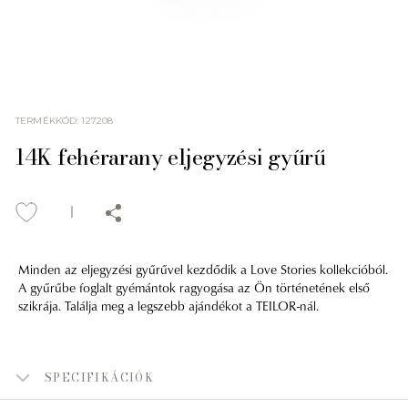
TERMÉKKÓD
:
127208
14K fehérarany eljegyzési gyűrű
Minden az eljegyzési gyűrűvel kezdődik a Love Stories kollekcióból.
A gyűrűbe foglalt gyémántok ragyogása az Ön történetének első
szikrája. Találja meg a legszebb ajándékot a TEILOR-nál.
SPECIFIKÁCIÓK