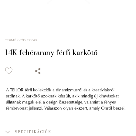
TERMÉKKÓD
:
121043
14K fehérarany férfi karkötő
A TEILOR férfi kollekciók a dinamizmusról és a kreativitásról
szólnak. A karkötő azoknak készült, akik mindig új kihívásokat
állítanak maguk elé, a design összetettsége, valamint a fényes
fémbevonat jellemzi. Válasszon olyan ékszert, amely Önről beszél.
SPECIFIKÁCIÓK