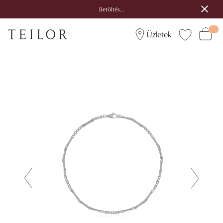
Betöltés...
Üzletek