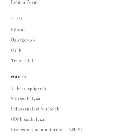
Return Form
TEILOR
Rólunk
Üzletkereső
GYIK
Teilor Club
POLITIKA
Videó megfigyelő
Süti szabályzat
Felhasználási feltételek
GDPR szabályzat
Protecția Consumatorilor – A.N.P.C.