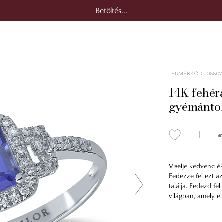
Betöltés...
TERMÉKKÓD
:
106607
14K fehéra
gyémánto
Viselje kedvenc é
Fedezze fel ezt a
találja. Fedezd fe
világban, amely el