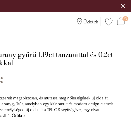
Üzletek
rany gyűrű 1.19ct tanzanittal és 0.2ct
kkal
kszereit magabiztosan, és mutassa meg nőiességének új oldalát.
z aranygyűrűt, amelyben egy kifinomult és modern design elemeit
l személyiséged új oldalait a TEILOR segítségével, egy olyan
csábít. Örökre.