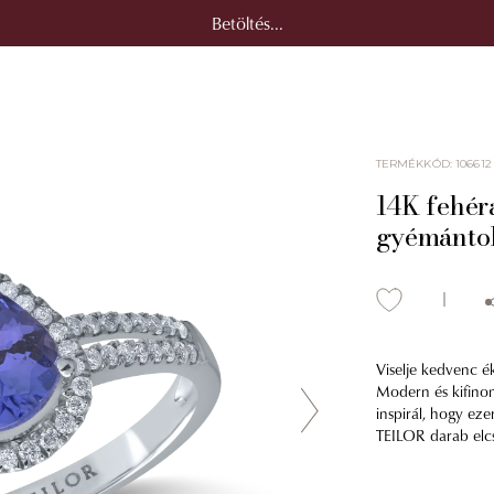
Betöltés...
TERMÉKKÓD
:
106612
14K fehéra
gyémánto
Viselje kedvenc é
Modern és kifinom
inspirál, hogy ez
TEILOR darab elcsá