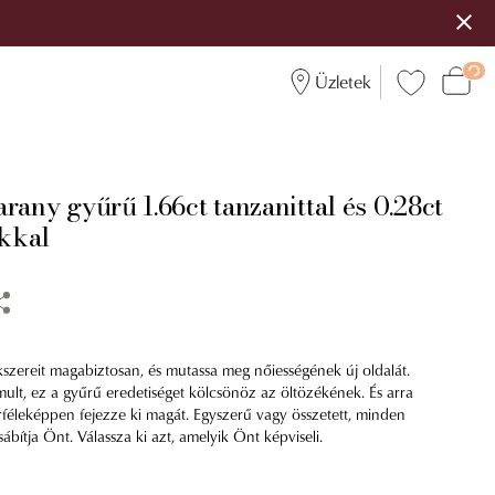
Üzletek
rany gyűrű 1.66ct tanzanittal és 0.28ct
kkal
kszereit magabiztosan, és mutassa meg nőiességének új oldalát.
ult, ez a gyűrű eredetiséget kölcsönöz az öltözékének. És arra
erféleképpen fejezze ki magát. Egyszerű vagy összetett, minden
bítja Önt. Válassza ki azt, amelyik Önt képviseli.