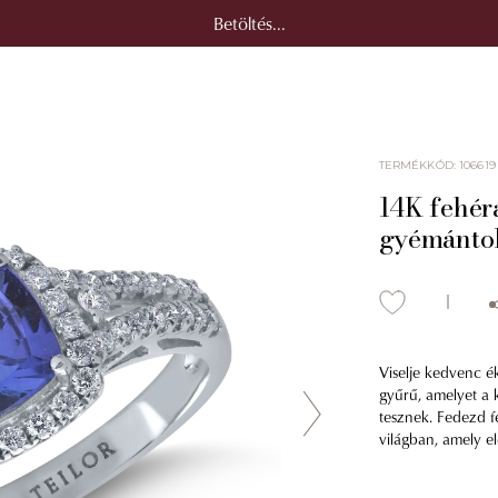
Betöltés...
TERMÉKKÓD
:
106619
14K fehéra
gyémánto
Viselje kedvenc é
gyűrű, amelyet a 
tesznek. Fedezd fe
világban, amely el