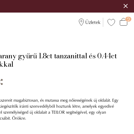
Üzletek
rany gyűrű 1.8ct tanzanittal és 0.44ct
kkal
kszereit magabiztosan, és mutassa meg nőiességének új oldalát. Egy
kiegészítők iránti szenvedélyből hoztunk létre, amelyek egyedivé
l személyiséged új oldalait a TEILOR segítségével, egy olyan
csábít. Örökre.