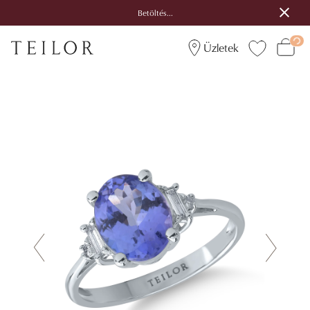
Betöltés...
Üzletek