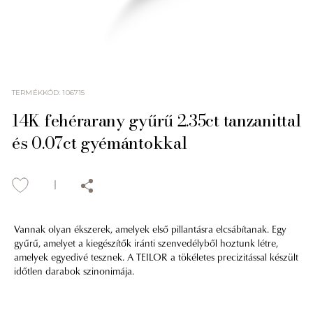
TERMÉKKÓD
:
106715
14K fehérarany gyűrű 2.35ct tanzanittal
és 0.07ct gyémántokkal
Vannak olyan ékszerek, amelyek első pillantásra elcsábítanak. Egy
gyűrű, amelyet a kiegészítők iránti szenvedélyből hoztunk létre,
amelyek egyedivé tesznek. A TEILOR a tökéletes precizitással készült
időtlen darabok szinonimája.