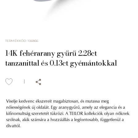
TERMÉKKÓD
:
106866
14K fehérarany gyűrű 2.28ct
tanzanittal és 0.13ct gyémántokkal
Viselje kedvenc ékszereit magabiztosan, és mutassa meg
nőiességének új oldalát. Egy aranygyűrű, amely az elegancia és a
kifinomultság szeretetét tükrözi. A TEILOR kollekciók olyan nőknek
szólnak, akik számára a hozzáállás a legfontosabb, függetlenül a
divattól.