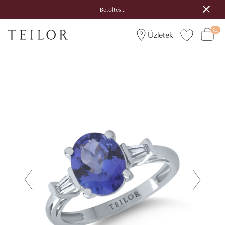
Betöltés...
Üzletek