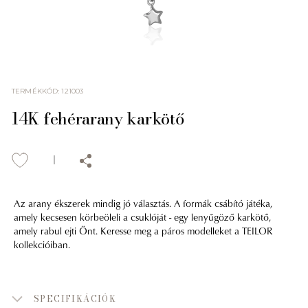
TERMÉKKÓD
:
121003
14K fehérarany karkötő
Az arany ékszerek mindig jó választás. A formák csábító játéka,
amely kecsesen körbeöleli a csuklóját - egy lenyűgöző karkötő,
amely rabul ejti Önt. Keresse meg a páros modelleket a TEILOR
kollekcióiban.
SPECIFIKÁCIÓK