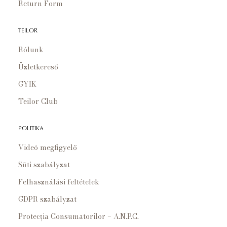
Return Form
TEILOR
Rólunk
Üzletkereső
GYIK
Teilor Club
POLITIKA
Videó megfigyelő
Süti szabályzat
Felhasználási feltételek
GDPR szabályzat
Protecția Consumatorilor – A.N.P.C.