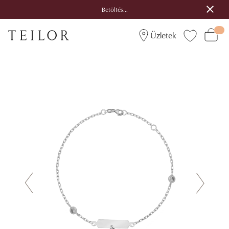
Betöltés...
Üzletek