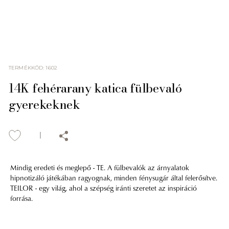
TERMÉKKÓD
:
1602
14K fehérarany katica fülbevaló
gyerekeknek
Mindig eredeti és meglepő - TE. A fülbevalók az árnyalatok
hipnotizáló játékában ragyognak, minden fénysugár által felerősítve.
TEILOR - egy világ, ahol a szépség iránti szeretet az inspiráció
forrása.