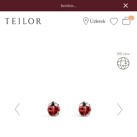
Betöltés...
Üzletek
360 view