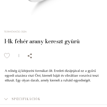
TERMÉKKÓD
:
3534
14k fehér arany kereszt gyûrû
A nőiség új kifejezési formákat ölt. Eredeti dizájnjával ez a gyűrű
egyedi utazásra viszi Önt, kiemeli báját és vibrálóan vonzóvá teszi
stílusát. Egy olyan darab, amely kiemeli a ruháid egyediségét.
SPECIFIKÁCIÓK