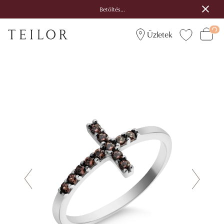
Betöltés...
Üzletek