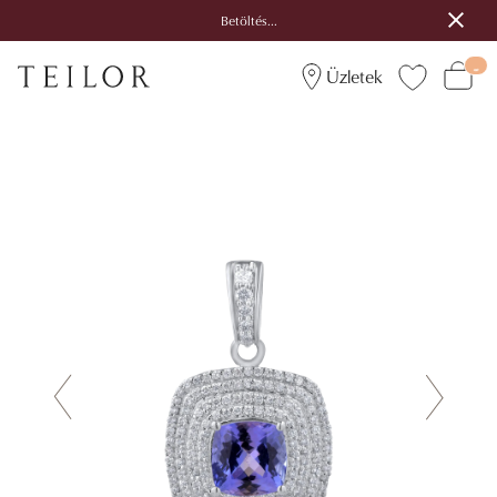
Betöltés...
Üzletek