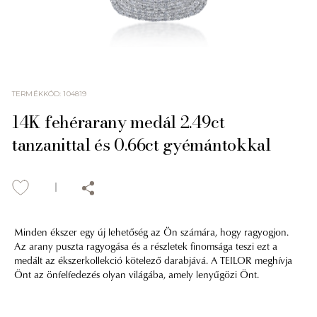
TERMÉKKÓD
:
104819
14K fehérarany medál 2.49ct
tanzanittal és 0.66ct gyémántokkal
Minden ékszer egy új lehetőség az Ön számára, hogy ragyogjon.
Az arany puszta ragyogása és a részletek finomsága teszi ezt a
medált az ékszerkollekció kötelező darabjává. A TEILOR meghívja
Önt az önfelfedezés olyan világába, amely lenyűgözi Önt.