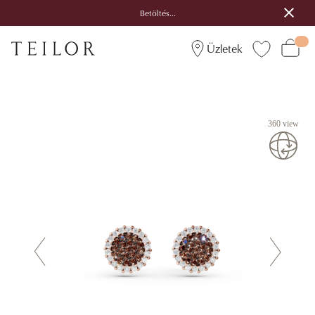
Betöltés...
Üzletek
360 view