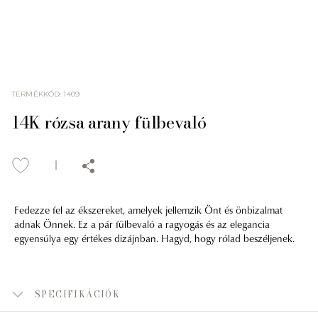
TERMÉKKÓD
:
1409
14K rózsa arany fülbevaló
Fedezze fel az ékszereket, amelyek jellemzik Önt és önbizalmat
adnak Önnek. Ez a pár fülbevaló a ragyogás és az elegancia
egyensúlya egy értékes dizájnban. Hagyd, hogy rólad beszéljenek.
SPECIFIKÁCIÓK