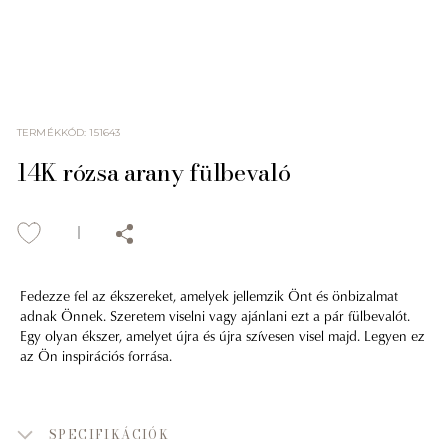
TERMÉKKÓD
:
151643
14K rózsa arany fülbevaló
Fedezze fel az ékszereket, amelyek jellemzik Önt és önbizalmat
adnak Önnek. Szeretem viselni vagy ajánlani ezt a pár fülbevalót.
Egy olyan ékszer, amelyet újra és újra szívesen visel majd. Legyen ez
az Ön inspirációs forrása.
SPECIFIKÁCIÓK