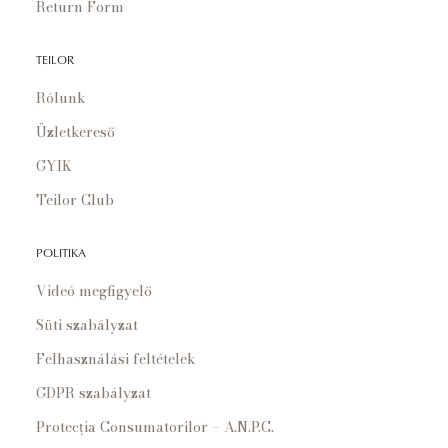
Return Form
TEILOR
Rólunk
Üzletkereső
GYIK
Teilor Club
POLITIKA
Videó megfigyelő
Süti szabályzat
Felhasználási feltételek
GDPR szabályzat
Protecția Consumatorilor – A.N.P.C.