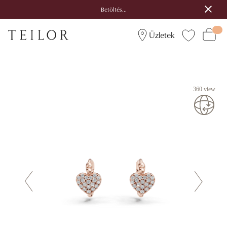
Betöltés...
Üzletek
360 view