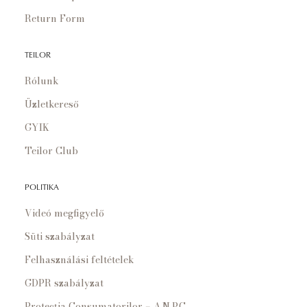
Return Form
TEILOR
Rólunk
Üzletkereső
GYIK
Teilor Club
POLITIKA
Videó megfigyelő
Süti szabályzat
Felhasználási feltételek
GDPR szabályzat
Protecția Consumatorilor – A.N.P.C.