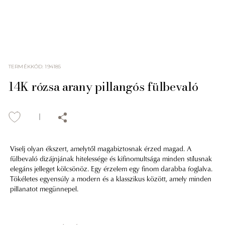
TERMÉKKÓD
:
194185
14K rózsa arany pillangós fülbevaló
Viselj olyan ékszert, amelytől magabiztosnak érzed magad. A
fülbevaló dizájnjának hitelessége és kifinomultsága minden stílusnak
elegáns jelleget kölcsönöz. Egy érzelem egy finom darabba foglalva.
Tökéletes egyensúly a modern és a klasszikus között, amely minden
pillanatot megünnepel.