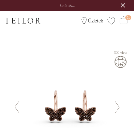
Betöltés...
Üzletek
360 view